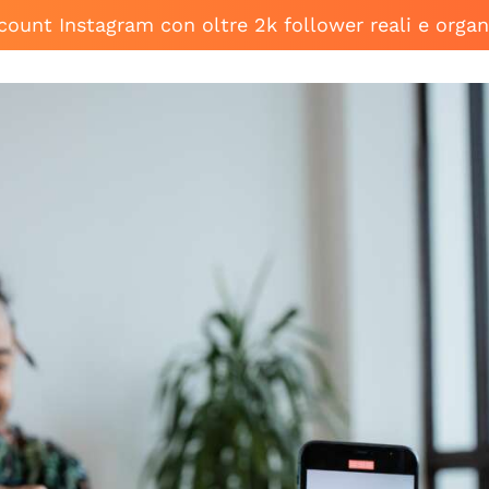
ccount Instagram con oltre 2k follower reali e organ