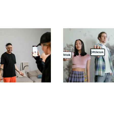
21 domande più
Migliori app di e
rcate sulle reti
video per cre
sociali
capolavori su T