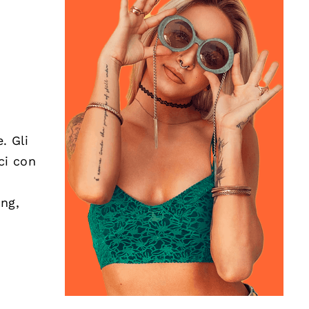
. Gli
ci con
ing,