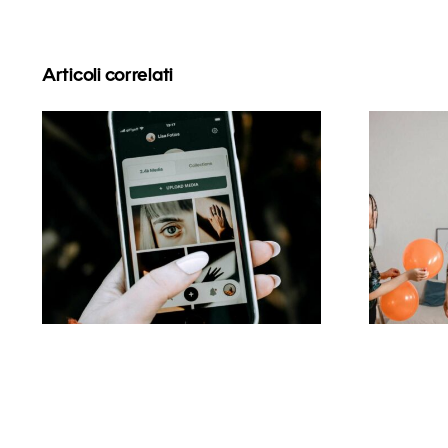
Articoli correlati
Migliori pratiche per
Le 
l’uso dei filtri in realtà
ce
aumentata sui social
media