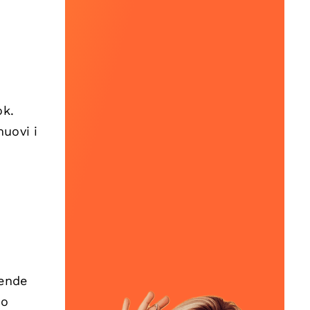
ok.
uovi i
iende
 o