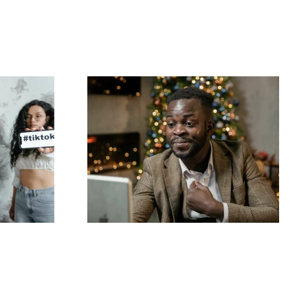
Come nascondere i
diting
follower su LinkedIn
are
per proteggere la
ikTok
privacy