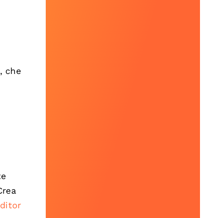
, che
i
te
Crea
ditor