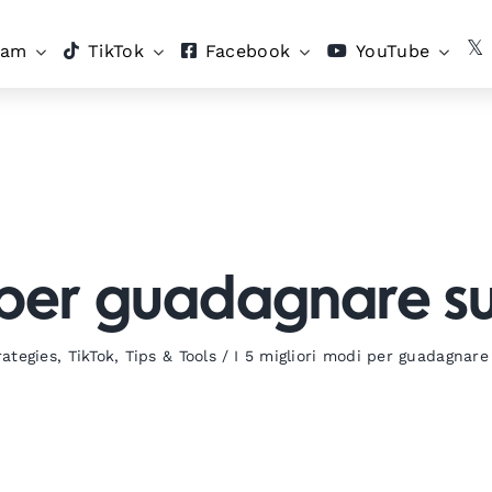
ram
TikTok
Facebook
YouTube
i per guadagnare s
ategies
,
TikTok
,
Tips & Tools
/
I 5 migliori modi per guadagnare