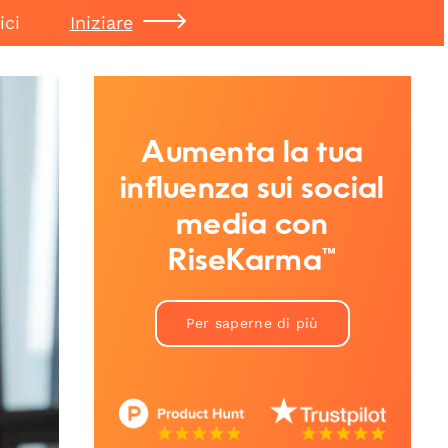
ici
Iniziare
Aumenta la tua
influenza sui social
media con
RiseKarma™
Per saperne di più