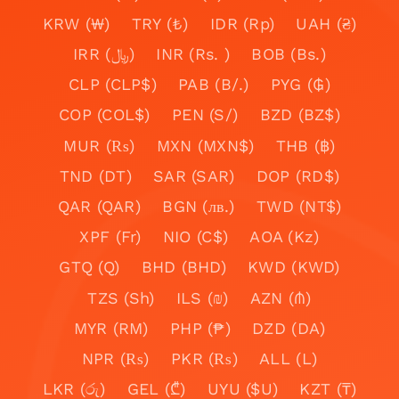
KRW (₩)
TRY (₺)
IDR (Rp)
UAH (₴)
IRR (﷼)
INR (Rs. )
BOB (Bs.)
CLP (CLP$)
PAB (B/.)
PYG (₲)
COP (COL$)
PEN (S/)
BZD (BZ$)
MUR (₨)
MXN (MXN$)
THB (฿)
TND (DT)
SAR (SAR)
DOP (RD$)
QAR (QAR)
BGN (лв.)
TWD (NT$)
XPF (Fr)
NIO (C$)
AOA (Kz)
GTQ (Q)
BHD (BHD)
KWD (KWD)
TZS (Sh)
ILS (₪)
AZN (₼)
MYR (RM)
PHP (₱)
DZD (DA)
NPR (₨)
PKR (₨)
ALL (L)
LKR (රු)
GEL (₾)
UYU ($U)
KZT (₸)