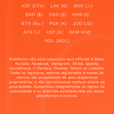
XOF (CFA)
LAK (₭)
MVR (.ރ)
BND ($)
VND (₫)
KHR (៛)
BTN (Nu.)
PGK (K)
JOD (JD)
AFN (؋)
CNY (¥)
BAM (KM)
MDL (MDL)
RiseKarma não está associada nem afiliada à Meta,
YouTube, Facebook, Instagram, TikTok, Spotify,
SoundCloud, X (Twitter), Threads, Twitch ou LinkedIn.
Todos os logotipos, marcas registradas e nomes de
marcas são propriedade de seus respectivos
proprietários, e não reivindicamos nenhum direito de
propriedade. Cumprimos integralmente as regras da
comunidade e as diretrizes estabelecidas por essas
plataformas e marcas.