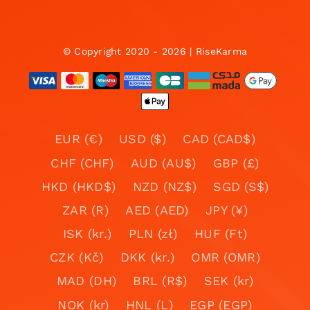
© Copyright 2020 - 2026 | RiseKarma
EUR (€)
USD ($)
CAD (CAD$)
CHF (CHF)
AUD (AU$)
GBP (£)
HKD (HKD$)
NZD (NZ$)
SGD (S$)
ZAR (R)
AED (AED)
JPY (¥)
ISK (kr.)
PLN (zł)
HUF (Ft)
CZK (Kč)
DKK (kr.)
OMR (OMR)
MAD (DH)
BRL (R$)
SEK (kr)
NOK (kr)
HNL (L)
EGP (EGP)