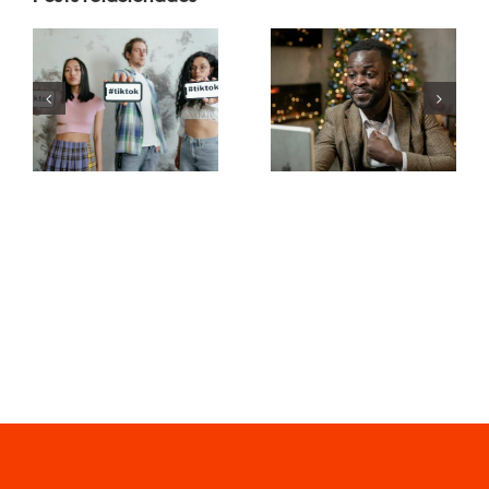
Melhores
Como
aplicativos
ocultar
de edição
seguidores
de vídeo
no LinkedIn
para criar
para manter
obras-
a
primas no
privacidade
TikTok