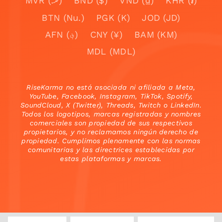
MVR (.ރ)
BND ($)
VND (₫)
KHR (៛)
BTN (Nu.)
PGK (K)
JOD (JD)
AFN (؋)
CNY (¥)
BAM (KM)
MDL (MDL)
RiseKarma no está asociada ni afiliada a Meta,
YouTube, Facebook, Instagram, TikTok, Spotify,
SoundCloud, X (Twitter), Threads, Twitch o LinkedIn.
Todos los logotipos, marcas registradas y nombres
comerciales son propiedad de sus respectivos
propietarios, y no reclamamos ningún derecho de
propiedad. Cumplimos plenamente con las normas
comunitarias y las directrices establecidas por
estas plataformas y marcas.