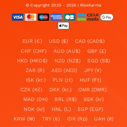
© Copyright 2020 - 2026 | RiseKarma
EUR (€)
USD ($)
CAD (CAD$)
CHF (CHF)
AUD (AU$)
GBP (£)
HKD (HKD$)
NZD (NZ$)
SGD (S$)
ZAR (R)
AED (AED)
JPY (¥)
ISK (kr.)
PLN (zł)
HUF (Ft)
CZK (Kč)
DKK (kr.)
OMR (OMR)
MAD (DH)
BRL (R$)
SEK (kr)
NOK (kr)
HNL (L)
EGP (EGP)
KRW (₩)
TRY (₺)
IDR (Rp)
UAH (₴)