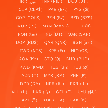
IRR (﷼)
INR (Rs. )
BOB (Bs.)
CLP (CLP$)
PAB (B/.)
PYG (₲)
COP (COL$)
PEN (S/)
BZD (BZ$)
MUR (₨)
MXN (MXN$)
THB (฿)
RON (lei)
TND (DT)
SAR (SAR)
DOP (RD$)
QAR (QAR)
BGN (лв.)
TWD (NT$)
XPF (Fr)
NIO (C$)
AOA (Kz)
GTQ (Q)
BHD (BHD)
KWD (KWD)
TZS (Sh)
ILS (₪)
AZN (₼)
MYR (RM)
PHP (₱)
DZD (DA)
NPR (₨)
PKR (₨)
ALL (L)
LKR (රු)
GEL (₾)
UYU ($U)
KZT (₸)
XOF (CFA)
LAK (₭)