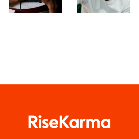
publicaciones
la
atractivas
comprensión
en
del
Facebook
algoritmo
de TikTok