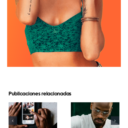
Las 17
Publicaciones relacionadas
Las mejores
mejores
apps para
estrategias
animar fotos
avanzadas
y crear
para mejorar