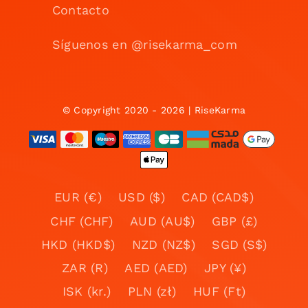
Contacto
Síguenos en @risekarma_com
© Copyright 2020 - 2026 | RiseKarma
EUR (€)
USD ($)
CAD (CAD$)
CHF (CHF)
AUD (AU$)
GBP (£)
HKD (HKD$)
NZD (NZ$)
SGD (S$)
ZAR (R)
AED (AED)
JPY (¥)
ISK (kr.)
PLN (zł)
HUF (Ft)