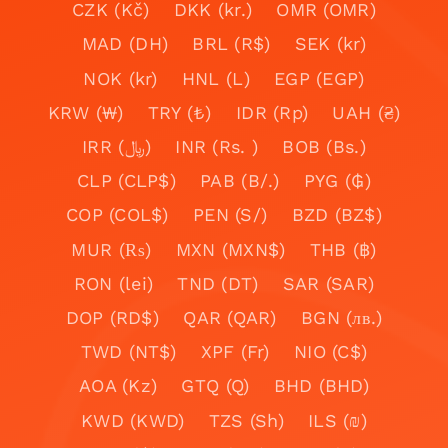
CZK (Kč)
DKK (kr.)
OMR (OMR)
MAD (DH)
BRL (R$)
SEK (kr)
NOK (kr)
HNL (L)
EGP (EGP)
KRW (₩)
TRY (₺)
IDR (Rp)
UAH (₴)
IRR (﷼)
INR (Rs. )
BOB (Bs.)
CLP (CLP$)
PAB (B/.)
PYG (₲)
COP (COL$)
PEN (S/)
BZD (BZ$)
MUR (₨)
MXN (MXN$)
THB (฿)
RON (lei)
TND (DT)
SAR (SAR)
DOP (RD$)
QAR (QAR)
BGN (лв.)
TWD (NT$)
XPF (Fr)
NIO (C$)
AOA (Kz)
GTQ (Q)
BHD (BHD)
KWD (KWD)
TZS (Sh)
ILS (₪)