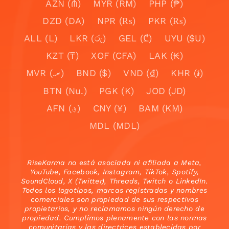
AZN (₼)
MYR (RM)
PHP (₱)
DZD (DA)
NPR (₨)
PKR (₨)
ALL (L)
LKR (රු)
GEL (₾)
UYU ($U)
KZT (₸)
XOF (CFA)
LAK (₭)
MVR (.ރ)
BND ($)
VND (₫)
KHR (៛)
BTN (Nu.)
PGK (K)
JOD (JD)
AFN (؋)
CNY (¥)
BAM (KM)
MDL (MDL)
RiseKarma no está asociada ni afiliada a Meta,
YouTube, Facebook, Instagram, TikTok, Spotify,
SoundCloud, X (Twitter), Threads, Twitch o LinkedIn.
Todos los logotipos, marcas registradas y nombres
comerciales son propiedad de sus respectivos
propietarios, y no reclamamos ningún derecho de
propiedad. Cumplimos plenamente con las normas
comunitarias y las directrices establecidas por