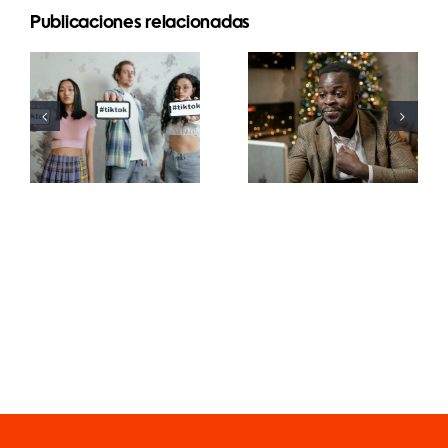
Publicaciones relacionadas
Mejores
Cómo
aplicaciones
ocultar
de edición
seguidores
de video
en LinkedIn
para crear
para
masterpieces
preservar la
en TikTok
privacidad