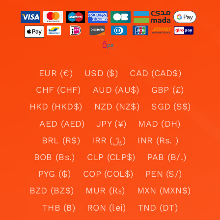
EUR (€)
USD ($)
CAD (CAD$)
CHF (CHF)
AUD (AU$)
GBP (£)
HKD (HKD$)
NZD (NZ$)
SGD (S$)
AED (AED)
JPY (¥)
MAD (DH)
BRL (R$)
IRR (﷼)
INR (Rs. )
BOB (Bs.)
CLP (CLP$)
PAB (B/.)
PYG (₲)
COP (COL$)
PEN (S/)
BZD (BZ$)
MUR (₨)
MXN (MXN$)
THB (฿)
RON (lei)
TND (DT)