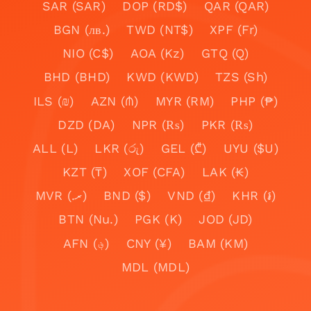
SAR (SAR)
DOP (RD$)
QAR (QAR)
BGN (лв.)
TWD (NT$)
XPF (Fr)
NIO (C$)
AOA (Kz)
GTQ (Q)
BHD (BHD)
KWD (KWD)
TZS (Sh)
ILS (₪)
AZN (₼)
MYR (RM)
PHP (₱)
DZD (DA)
NPR (₨)
PKR (₨)
ALL (L)
LKR (රු)
GEL (₾)
UYU ($U)
KZT (₸)
XOF (CFA)
LAK (₭)
MVR (.ރ)
BND ($)
VND (₫)
KHR (៛)
BTN (Nu.)
PGK (K)
JOD (JD)
AFN (؋)
CNY (¥)
BAM (KM)
MDL (MDL)