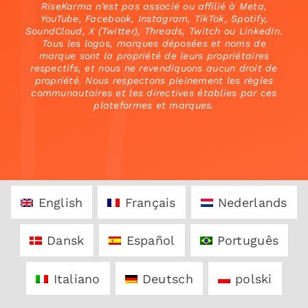
RiseKarma n’est pas associé ou affilié à Meta,
YouTube, Facebook, Instagram, TikTok, Spotify,
SoundCloud, X (Twitter), Threads, Twitch ou LinkedIn.
Tous les logos, marques déposées et noms de
marque sont la propriété de leurs propriétaires
respectifs, et nous ne revendiquons aucun droit de
propriété. Nous respectons pleinement les règles
communautaires et les directives établies par ces
plateformes et marques.
English
Français
Nederlands
Dansk
Español
Português
Italiano
Deutsch
polski