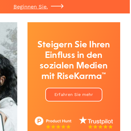
Beginnen Sie.
Steigern Sie Ihren
Einfluss in den
sozialen Medien
mit RiseKarma™
Erfahren Sie mehr