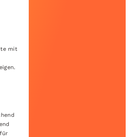
ite mit
eigen.
chend
rend
für