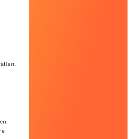
allen.
en.
re