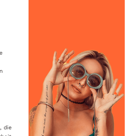
e
n
, die