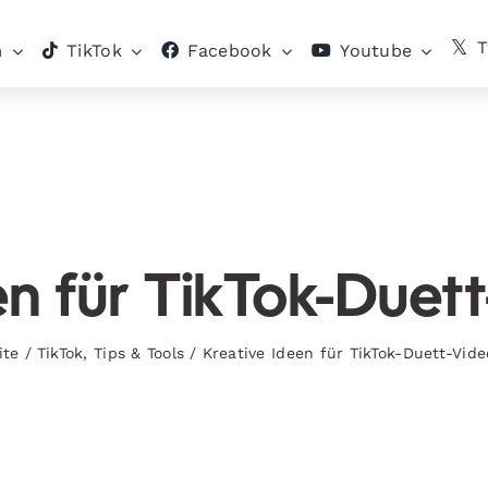
T
m
TikTok
Facebook
Youtube
en für TikTok-Duet
ite
/
TikTok
,
Tips & Tools
/
Kreative Ideen für TikTok-Duett-Vid