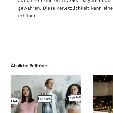
auf deine früheren TikToks reagieren oder 
gewähren. Diese Verletzlichkeit kann ein
erhöhen.
Ähnliche Beiträge
Wie 
Die besten Video-
Link
Editing-Apps für
um 