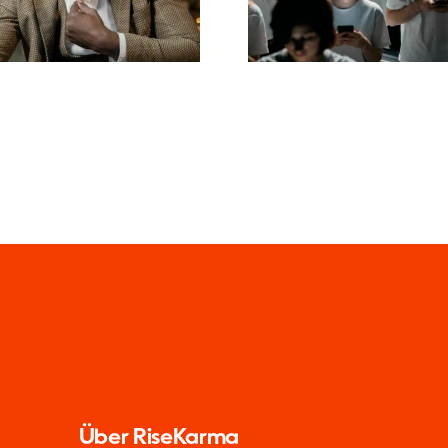
zu wahren
die konvertie
Über RiseKarma