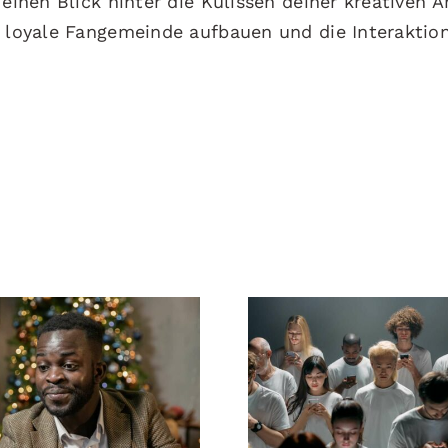
einen Blick hinter die Kulissen deiner kreativen A
e loyale Fangemeinde aufbauen und die Interaktio
man Follower auf
Tipps zur Gesta
edIn ausblendet,
beeindrucken
die Privatsphäre
Facebook-Anzei