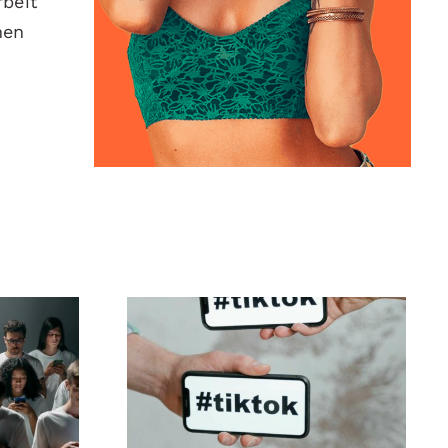
rbeit
nen
ltung
Beste TikTok
der
Datenschutz-
gen,