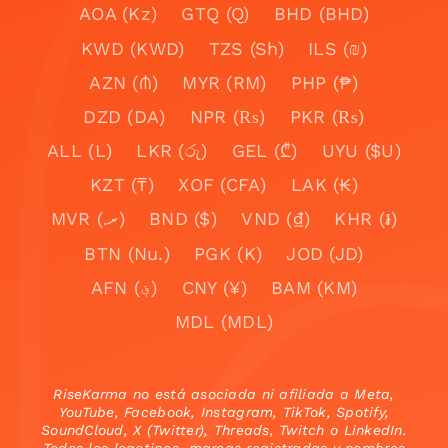
AOA (Kz)
GTQ (Q)
BHD (BHD)
KWD (KWD)
TZS (Sh)
ILS (₪)
AZN (₼)
MYR (RM)
PHP (₱)
DZD (DA)
NPR (₨)
PKR (₨)
ALL (L)
LKR (රු)
GEL (₾)
UYU ($U)
KZT (₸)
XOF (CFA)
LAK (₭)
MVR (.ރ)
BND ($)
VND (₫)
KHR (៛)
BTN (Nu.)
PGK (K)
JOD (JD)
AFN (؋)
CNY (¥)
BAM (KM)
MDL (MDL)
RiseKarma no está asociada ni afiliada a Meta,
YouTube, Facebook, Instagram, TikTok, Spotify,
SoundCloud, X (Twitter), Threads, Twitch o LinkedIn.