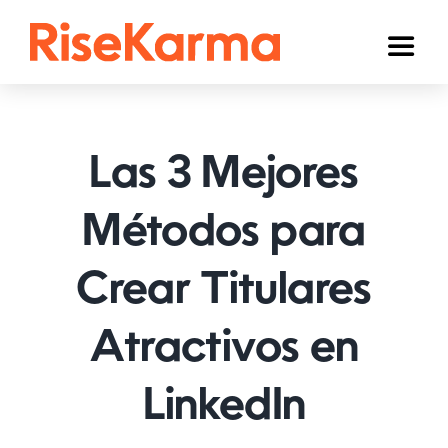
Skip
to
Toggl
content
Naviga
Instagram
TikTok
Las 3 Mejores
YouTube
Métodos para
Facebook
Crear Titulares
Twitter (𝕏)
Otros
Atractivos en
Carrito
LinkedIn
Español