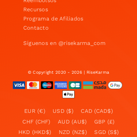
Reembolsos
Recursos
Programa de Afiliados
Contacto
Síguenos en @risekarma_com
© Copyright 2020 - 2026 | RiseKarma
EUR (€)
USD ($)
CAD (CAD$)
CHF (CHF)
AUD (AU$)
GBP (£)
HKD (HKD$)
NZD (NZ$)
SGD (S$)