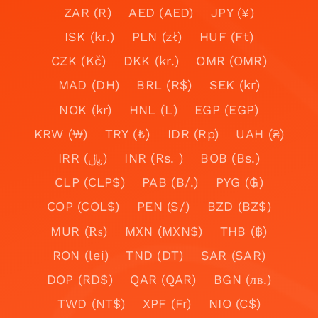
ZAR (R)
AED (AED)
JPY (¥)
ISK (kr.)
PLN (zł)
HUF (Ft)
CZK (Kč)
DKK (kr.)
OMR (OMR)
MAD (DH)
BRL (R$)
SEK (kr)
NOK (kr)
HNL (L)
EGP (EGP)
KRW (₩)
TRY (₺)
IDR (Rp)
UAH (₴)
IRR (﷼)
INR (Rs. )
BOB (Bs.)
CLP (CLP$)
PAB (B/.)
PYG (₲)
COP (COL$)
PEN (S/)
BZD (BZ$)
MUR (₨)
MXN (MXN$)
THB (฿)
RON (lei)
TND (DT)
SAR (SAR)
DOP (RD$)
QAR (QAR)
BGN (лв.)
TWD (NT$)
XPF (Fr)
NIO (C$)