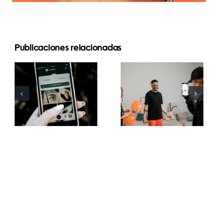
Publicaciones relacionadas
Mejores
Las 21
prácticas
preguntas
para usar
más
filtros de
buscadas
realidad
sobre las
aumentada
redes
en redes
sociales
sociales