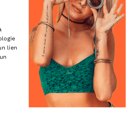
à
ologie
un lien
’un