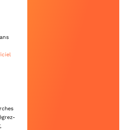
dans
iciel
erches
égrez-
,