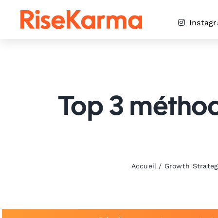
Skip
to
Instag
content
Top 3 méthode
Accueil
/
Growth Strateg