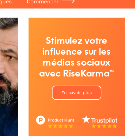
iques
Commencer
Stimulez votre
influence sur les
médias sociaux
avec RiseKarma™
En savoir plus