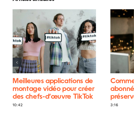
Meilleures applications de
Commen
montage vidéo pour créer
abonnés
des chefs-d’œuvre TikTok
préserv
10:42
3:16