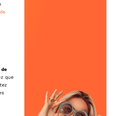
e
ide
 de
ez que
ptez
es