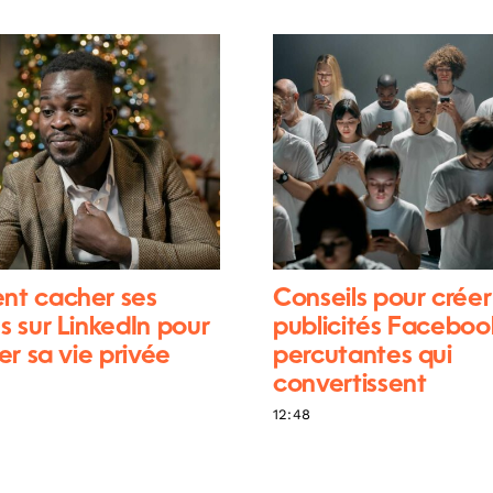
t cacher ses
Conseils pour créer
 sur LinkedIn pour
publicités Faceboo
er sa vie privée
percutantes qui
convertissent
12:48