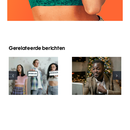
Gerelateerde berichten
Wie man
Beste
Follower auf
Video-
LinkedIn
Bearbeitungs-
verbirgt, um
Apps für
die
TikTok-
Privatsphäre
Meisterwerke
zu wahren