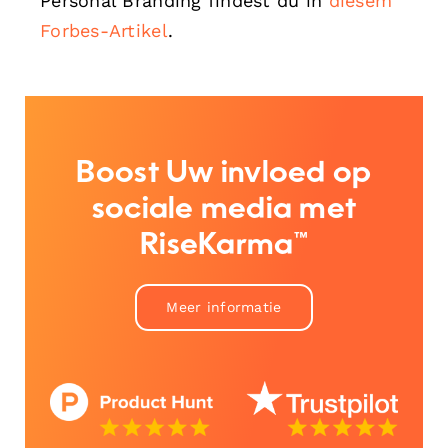
Personal Branding findest du in
diesem
Forbes-Artikel
.
Boost Uw invloed op
sociale media met
RiseKarma™
Meer informatie