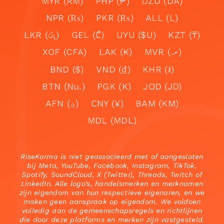
MYR (RM)
PHP (₱)
DZD (DA)
NPR (₨)
PKR (₨)
ALL (L)
LKR (රු)
GEL (₾)
UYU ($U)
KZT (₸)
XOF (CFA)
LAK (₭)
MVR (.ރ)
BND ($)
VND (₫)
KHR (៛)
BTN (Nu.)
PGK (K)
JOD (JD)
AFN (؋)
CNY (¥)
BAM (KM)
MDL (MDL)
RiseKarma is niet geassocieerd met of aangesloten
bij Meta, YouTube, Facebook, Instagram, TikTok,
Spotify, SoundCloud, X (Twitter), Threads, Twitch of
LinkedIn. Alle logo’s, handelsmerken en merknamen
zijn eigendom van hun respectieve eigenaren, en we
maken geen aanspraak op eigendom. We voldoen
volledig aan de gemeenschapsregels en richtlijnen
die door deze platforms en merken zijn vastgesteld.