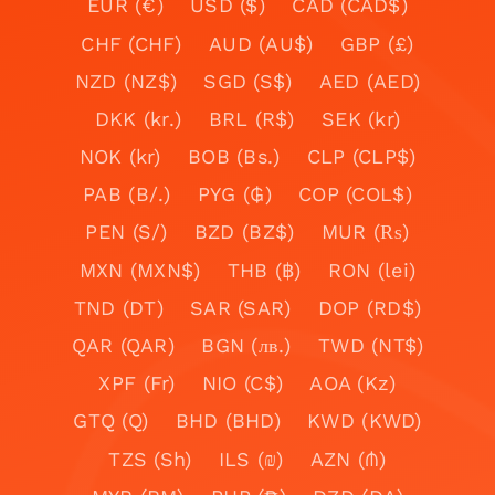
EUR (€)
USD ($)
CAD (CAD$)
CHF (CHF)
AUD (AU$)
GBP (£)
NZD (NZ$)
SGD (S$)
AED (AED)
DKK (kr.)
BRL (R$)
SEK (kr)
NOK (kr)
BOB (Bs.)
CLP (CLP$)
PAB (B/.)
PYG (₲)
COP (COL$)
PEN (S/)
BZD (BZ$)
MUR (₨)
MXN (MXN$)
THB (฿)
RON (lei)
TND (DT)
SAR (SAR)
DOP (RD$)
QAR (QAR)
BGN (лв.)
TWD (NT$)
XPF (Fr)
NIO (C$)
AOA (Kz)
GTQ (Q)
BHD (BHD)
KWD (KWD)
TZS (Sh)
ILS (₪)
AZN (₼)