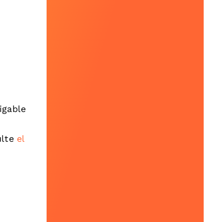
igable
ulte
el