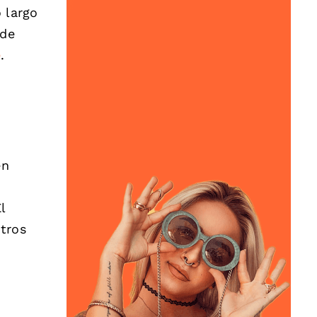
o largo
 de
e
.
én
l
tros