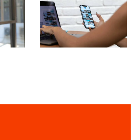
Las 3 mejores
ance:
plataformas para
s
encontrar ideas de
e
UGC (Contenido
uzada
Generado por
Usuarios)