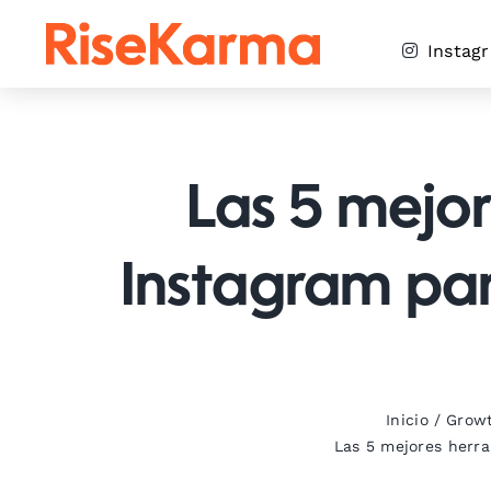
Skip
to
Instag
content
Las 5 mejor
Instagram par
Inicio
/
Growt
Las 5 mejores herra