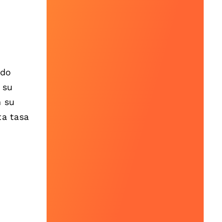
ndo
 su
n su
ta tasa