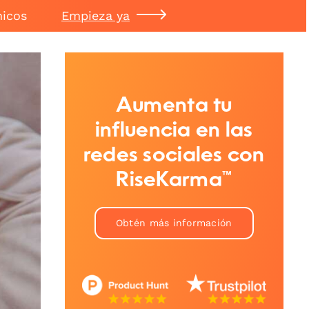
nicos
Empieza ya
Aumenta tu
influencia en las
redes sociales con
RiseKarma™
Obtén más información