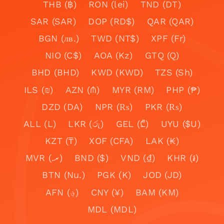
THB (฿)
RON (lei)
TND (DT)
SAR (SAR)
DOP (RD$)
QAR (QAR)
BGN (лв.)
TWD (NT$)
XPF (Fr)
NIO (C$)
AOA (Kz)
GTQ (Q)
BHD (BHD)
KWD (KWD)
TZS (Sh)
ILS (₪)
AZN (₼)
MYR (RM)
PHP (₱)
DZD (DA)
NPR (₨)
PKR (₨)
ALL (L)
LKR (රු)
GEL (₾)
UYU ($U)
KZT (₸)
XOF (CFA)
LAK (₭)
MVR (.ރ)
BND ($)
VND (₫)
KHR (៛)
BTN (Nu.)
PGK (K)
JOD (JD)
AFN (؋)
CNY (¥)
BAM (KM)
MDL (MDL)