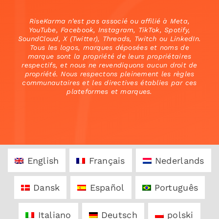
RiseKarma n’est pas associé ou affilié à Meta,
YouTube, Facebook, Instagram, TikTok, Spotify,
SoundCloud, X (Twitter), Threads, Twitch ou LinkedIn.
Tous les logos, marques déposées et noms de
marque sont la propriété de leurs propriétaires
respectifs, et nous ne revendiquons aucun droit de
propriété. Nous respectons pleinement les règles
communautaires et les directives établies par ces
plateformes et marques.
English
Français
Nederlands
Dansk
Español
Português
Italiano
Deutsch
polski