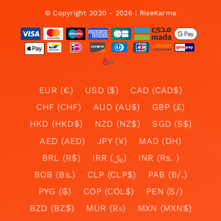
© Copyright 2020 - 2026 | RiseKarma
EUR (€)
USD ($)
CAD (CAD$)
CHF (CHF)
AUD (AU$)
GBP (£)
HKD (HKD$)
NZD (NZ$)
SGD (S$)
AED (AED)
JPY (¥)
MAD (DH)
BRL (R$)
IRR (﷼)
INR (Rs. )
BOB (Bs.)
CLP (CLP$)
PAB (B/.)
PYG (₲)
COP (COL$)
PEN (S/)
BZD (BZ$)
MUR (₨)
MXN (MXN$)