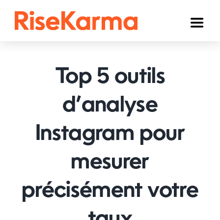
Skip
to
Toggl
content
Naviga
Instagram
Top 5 outils
TikTok
YouTube
d’analyse
Facebook
Instagram pour
Twitter (𝕏)
mesurer
Autres
précisément votre
Panier
Français