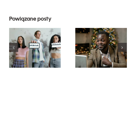
Powiązane posty
Najlepsze
Jak ukryć
aplikacje do
obserwujących
edytowania
na LinkedIn,
wideo do
aby
tworzenia
zachować
dzieł na
prywatność
TikToku