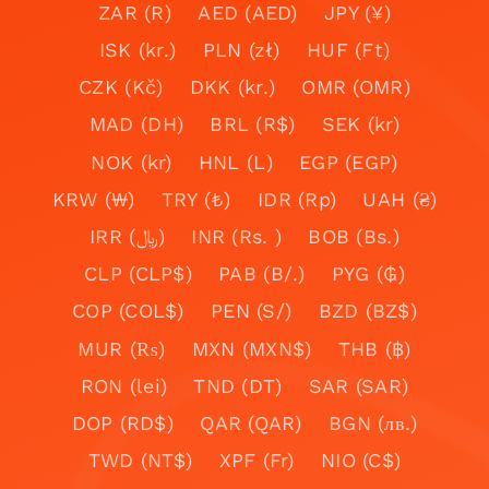
ZAR (R)
AED (AED)
JPY (¥)
ISK (kr.)
PLN (zł)
HUF (Ft)
CZK (Kč)
DKK (kr.)
OMR (OMR)
MAD (DH)
BRL (R$)
SEK (kr)
NOK (kr)
HNL (L)
EGP (EGP)
KRW (₩)
TRY (₺)
IDR (Rp)
UAH (₴)
IRR (﷼)
INR (Rs. )
BOB (Bs.)
CLP (CLP$)
PAB (B/.)
PYG (₲)
COP (COL$)
PEN (S/)
BZD (BZ$)
MUR (₨)
MXN (MXN$)
THB (฿)
RON (lei)
TND (DT)
SAR (SAR)
DOP (RD$)
QAR (QAR)
BGN (лв.)
TWD (NT$)
XPF (Fr)
NIO (C$)