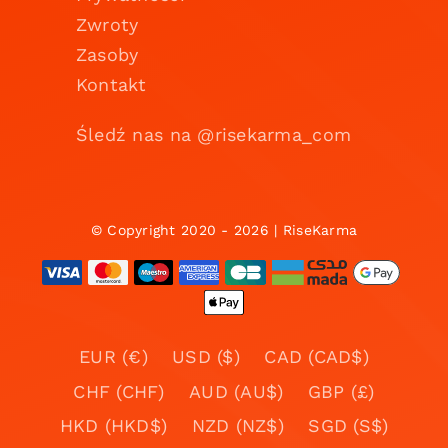
Zwroty
Zasoby
Kontakt
Śledź nas na @risekarma_com
© Copyright 2020 - 2026 | RiseKarma
EUR (€)
USD ($)
CAD (CAD$)
CHF (CHF)
AUD (AU$)
GBP (£)
HKD (HKD$)
NZD (NZ$)
SGD (S$)