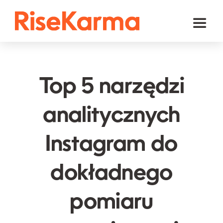
Skip
to
Toggl
content
Naviga
Instagram
TikTok
Top 5 narzędzi
Facebook
analitycznych
YouTube
Instagram do
Twitter (𝕏)
Inne
dokładnego
Koszyk
pomiaru
polski