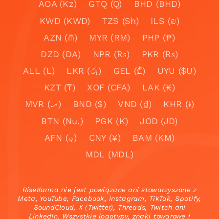
AOA (Kz)
GTQ (Q)
BHD (BHD)
KWD (KWD)
TZS (Sh)
ILS (₪)
AZN (₼)
MYR (RM)
PHP (₱)
DZD (DA)
NPR (₨)
PKR (₨)
ALL (L)
LKR (රු)
GEL (₾)
UYU ($U)
KZT (₸)
XOF (CFA)
LAK (₭)
MVR (.ރ)
BND ($)
VND (₫)
KHR (៛)
BTN (Nu.)
PGK (K)
JOD (JD)
AFN (؋)
CNY (¥)
BAM (KM)
MDL (MDL)
RiseKarma nie jest powiązane ani stowarzyszone z
Meta, YouTube, Facebook, Instagram, TikTok, Spotify,
SoundCloud, X (Twitter), Threads, Twitch ani
LinkedIn. Wszystkie logotypy, znaki towarowe i