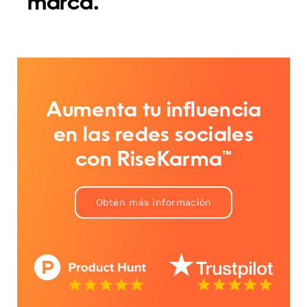
marca.
Aumenta tu influencia
en las redes sociales
con RiseKarma™
Obtén más información