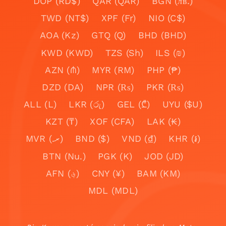
DOP (RD$)
QAR (QAR)
BGN (лв.)
TWD (NT$)
XPF (Fr)
NIO (C$)
AOA (Kz)
GTQ (Q)
BHD (BHD)
KWD (KWD)
TZS (Sh)
ILS (₪)
AZN (₼)
MYR (RM)
PHP (₱)
DZD (DA)
NPR (₨)
PKR (₨)
ALL (L)
LKR (රු)
GEL (₾)
UYU ($U)
KZT (₸)
XOF (CFA)
LAK (₭)
MVR (.ރ)
BND ($)
VND (₫)
KHR (៛)
BTN (Nu.)
PGK (K)
JOD (JD)
AFN (؋)
CNY (¥)
BAM (KM)
MDL (MDL)