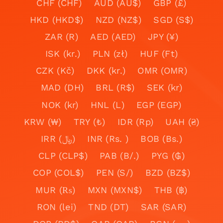
CHF (CHF)
AUD (AU$)
GBP (£)
HKD (HKD$)
NZD (NZ$)
SGD (S$)
ZAR (R)
AED (AED)
JPY (¥)
ISK (kr.)
PLN (zł)
HUF (Ft)
CZK (Kč)
DKK (kr.)
OMR (OMR)
MAD (DH)
BRL (R$)
SEK (kr)
NOK (kr)
HNL (L)
EGP (EGP)
KRW (₩)
TRY (₺)
IDR (Rp)
UAH (₴)
IRR (﷼)
INR (Rs. )
BOB (Bs.)
CLP (CLP$)
PAB (B/.)
PYG (₲)
COP (COL$)
PEN (S/)
BZD (BZ$)
MUR (₨)
MXN (MXN$)
THB (฿)
RON (lei)
TND (DT)
SAR (SAR)