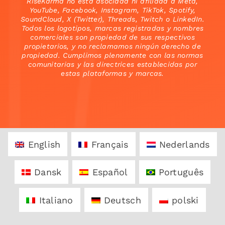
RiseKarma no está asociada ni afiliada a Meta,
YouTube, Facebook, Instagram, TikTok, Spotify,
SoundCloud, X (Twitter), Threads, Twitch o LinkedIn.
Todos los logotipos, marcas registradas y nombres
comerciales son propiedad de sus respectivos
propietarios, y no reclamamos ningún derecho de
propiedad. Cumplimos plenamente con las normas
comunitarias y las directrices establecidas por
estas plataformas y marcas.
English
Français
Nederlands
Dansk
Español
Português
Italiano
Deutsch
polski