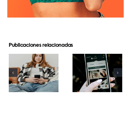
Publicaciones relacionadas
Estrategias
Mejores
innovadoras
prácticas
para
para usar
aumentar la
filtros de
visibilidad
realidad
de grupos
aumentada
de
en redes
Facebook
sociales
este año