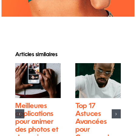
Articles similaires
Meilleures
Top 17
applications
Astuces
pour animer
Avancées
des photos et
pour