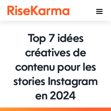
Skip
to
Toggl
content
Naviga
Instagram
Top 7 idées
TikTok
YouTube
créatives de
Facebook
contenu pour les
Twitter (𝕏)
stories Instagram
Autres
en 2024
Panier
Français