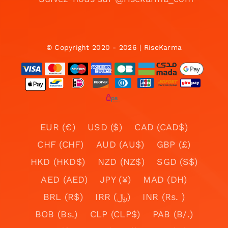
© Copyright 2020 - 2026 | RiseKarma
EUR (€)
USD ($)
CAD (CAD$)
CHF (CHF)
AUD (AU$)
GBP (£)
HKD (HKD$)
NZD (NZ$)
SGD (S$)
AED (AED)
JPY (¥)
MAD (DH)
BRL (R$)
IRR (﷼)
INR (Rs. )
BOB (Bs.)
CLP (CLP$)
PAB (B/.)