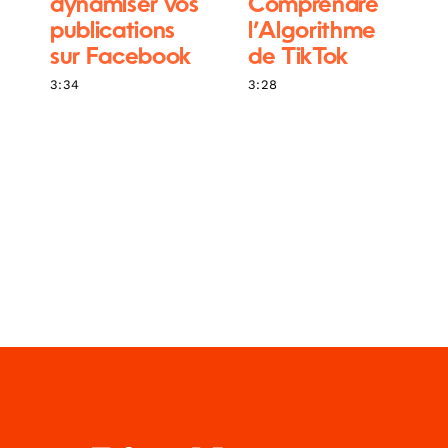
dynamiser vos
Comprendre
publications
l’Algorithme
sur Facebook
de TikTok
3:34
3:28