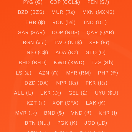
PYG (₲)
COP (COL$)
PEN (S/)
BZD (BZ$)
MUR (₨)
MXN (MXN$)
THB (฿)
RON (lei)
TND (DT)
SAR (SAR)
DOP (RD$)
QAR (QAR)
BGN (лв.)
TWD (NT$)
XPF (Fr)
NIO (C$)
AOA (Kz)
GTQ (Q)
BHD (BHD)
KWD (KWD)
TZS (Sh)
ILS (₪)
AZN (₼)
MYR (RM)
PHP (₱)
DZD (DA)
NPR (₨)
PKR (₨)
ALL (L)
LKR (රු)
GEL (₾)
UYU ($U)
KZT (₸)
XOF (CFA)
LAK (₭)
MVR (.ރ)
BND ($)
VND (₫)
KHR (៛)
BTN (Nu.)
PGK (K)
JOD (JD)