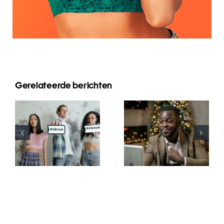
Gerelateerde berichten
Wie man
Beste
Follower auf
Video-
LinkedIn
Bearbeitungs-
verbirgt, um
Apps für
die
TikTok-
Privatsphäre
Meisterwerke
zu wahren