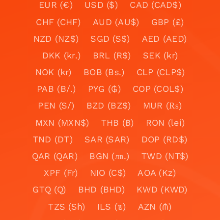
EUR (€)
USD ($)
CAD (CAD$)
CHF (CHF)
AUD (AU$)
GBP (£)
NZD (NZ$)
SGD (S$)
AED (AED)
DKK (kr.)
BRL (R$)
SEK (kr)
NOK (kr)
BOB (Bs.)
CLP (CLP$)
PAB (B/.)
PYG (₲)
COP (COL$)
PEN (S/)
BZD (BZ$)
MUR (₨)
MXN (MXN$)
THB (฿)
RON (lei)
TND (DT)
SAR (SAR)
DOP (RD$)
QAR (QAR)
BGN (лв.)
TWD (NT$)
XPF (Fr)
NIO (C$)
AOA (Kz)
GTQ (Q)
BHD (BHD)
KWD (KWD)
TZS (Sh)
ILS (₪)
AZN (₼)