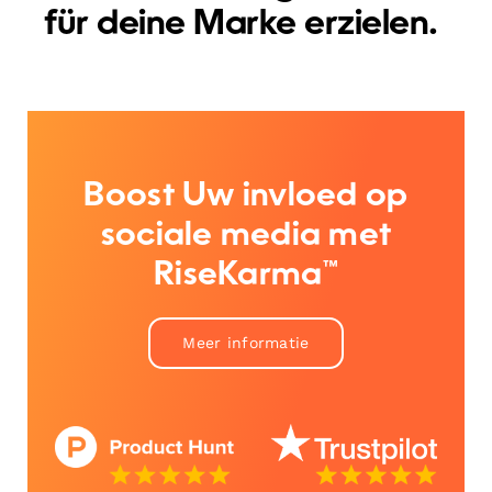
für deine Marke erzielen.
Boost Uw invloed op
sociale media met
RiseKarma™
Meer informatie