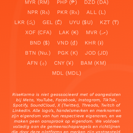
MYR (RM)
PHP (₱)
DZD (DA)
NPR (₨)
PKR (₨)
ALL (L)
LKR (රු)
GEL (₾)
UYU ($U)
KZT (₸)
XOF (CFA)
LAK (₭)
MVR (.ރ)
BND ($)
VND (₫)
KHR (៛)
BTN (Nu.)
PGK (K)
JOD (JD)
AFN (؋)
CNY (¥)
BAM (KM)
MDL (MDL)
RiseKarma is niet geassocieerd met of aangesloten
bij Meta, YouTube, Facebook, Instagram, TikTok,
Spotify, SoundCloud, X (Twitter), Threads, Twitch of
LinkedIn. Alle logo’s, handelsmerken en merknamen
zijn eigendom van hun respectieve eigenaren, en we
maken geen aanspraak op eigendom. We voldoen
volledig aan de gemeenschapsregels en richtlijnen
die door deze platforms en merken zijn vastgesteld.