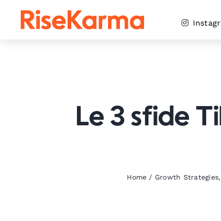
Skip
to
Instag
content
Le 3 sfide T
Home
/
Growth Strategies