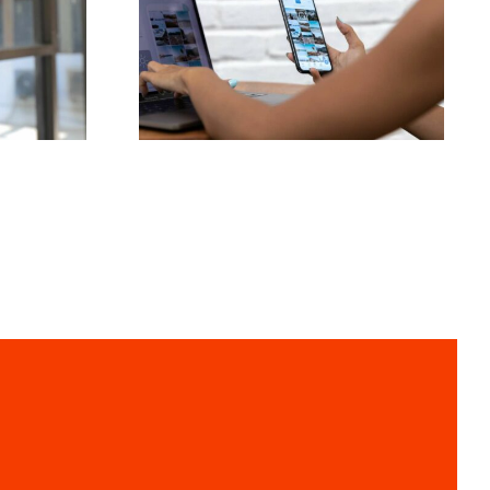
enti
piattaforme per
la
trovare idee di UGC
u più
(Contenuti Generati
 2024
dagli Utenti)