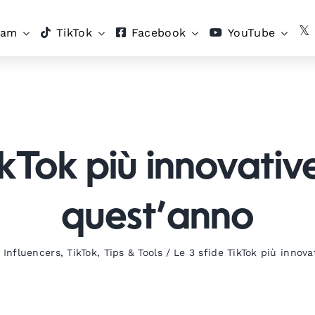
ram
TikTok
Facebook
YouTube
ikTok più innovati
quest’anno
,
Influencers
,
TikTok
,
Tips & Tools
/
Le 3 sfide TikTok più innov