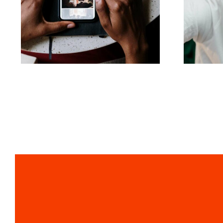
Le migliori app per
I 17
animare foto e
rendere coinvolgenti i
post su Facebook
l’al