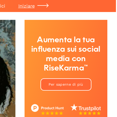
ici
Iniziare
Aumenta la tua
influenza sui social
media con
RiseKarma™
Per saperne di più