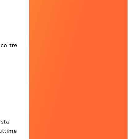
co tre
esta
ultime