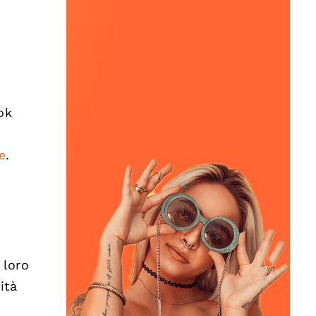
ok
e
.
 loro
ità