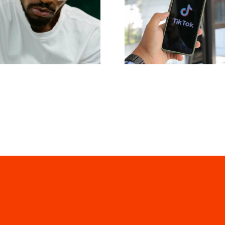
 migliori consigli
portata: Strum
avanzati per
efficaci per 
comprendere
pubblicazione s
goritmo di TikTok
piattaforme nel