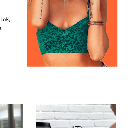
kTok,
a
la
Le 3 migliori