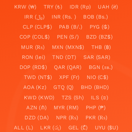
KRW (₩)
TRY (₺)
IDR (Rp)
UAH (₴)
IRR (﷼)
INR (Rs. )
BOB (Bs.)
CLP (CLP$)
PAB (B/.)
PYG (₲)
COP (COL$)
PEN (S/)
BZD (BZ$)
MUR (₨)
MXN (MXN$)
THB (฿)
RON (lei)
TND (DT)
SAR (SAR)
DOP (RD$)
QAR (QAR)
BGN (лв.)
TWD (NT$)
XPF (Fr)
NIO (C$)
AOA (Kz)
GTQ (Q)
BHD (BHD)
KWD (KWD)
TZS (Sh)
ILS (₪)
AZN (₼)
MYR (RM)
PHP (₱)
DZD (DA)
NPR (₨)
PKR (₨)
ALL (L)
LKR (රු)
GEL (₾)
UYU ($U)