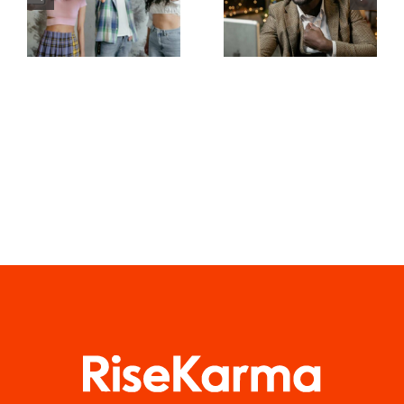
na LinkedIn,
wideo do
aby
tworzenia
zachować
dzieł na
prywatność
TikToku