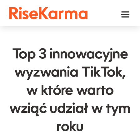
Skip
to
Toggl
content
Naviga
Instagram
TikTok
Top 3 innowacyjne
Facebook
wyzwania TikTok,
YouTube
w które warto
Twitter (𝕏)
Inne
wziąć udział w tym
Koszyk
roku
polski