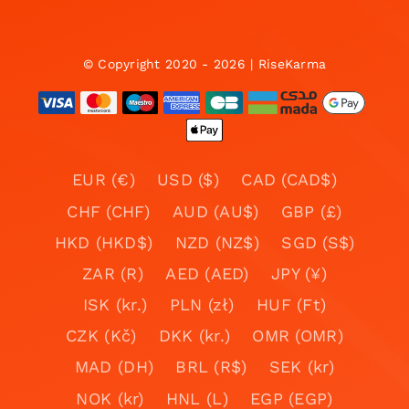
© Copyright 2020 - 2026 | RiseKarma
EUR (€)
USD ($)
CAD (CAD$)
CHF (CHF)
AUD (AU$)
GBP (£)
HKD (HKD$)
NZD (NZ$)
SGD (S$)
ZAR (R)
AED (AED)
JPY (¥)
ISK (kr.)
PLN (zł)
HUF (Ft)
CZK (Kč)
DKK (kr.)
OMR (OMR)
MAD (DH)
BRL (R$)
SEK (kr)
NOK (kr)
HNL (L)
EGP (EGP)