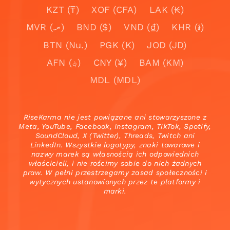
KZT (₸)
XOF (CFA)
LAK (₭)
MVR (.ރ)
BND ($)
VND (₫)
KHR (៛)
BTN (Nu.)
PGK (K)
JOD (JD)
AFN (؋)
CNY (¥)
BAM (KM)
MDL (MDL)
RiseKarma nie jest powiązane ani stowarzyszone z
Meta, YouTube, Facebook, Instagram, TikTok, Spotify,
SoundCloud, X (Twitter), Threads, Twitch ani
LinkedIn. Wszystkie logotypy, znaki towarowe i
nazwy marek są własnością ich odpowiednich
właścicieli, i nie rościmy sobie do nich żadnych
praw. W pełni przestrzegamy zasad społeczności i
wytycznych ustanowionych przez te platformy i
marki.