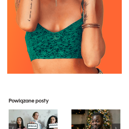
Powiązane posty
Najlepsze
Jak ukryć
aplikacje do
obserwujących
edytowania