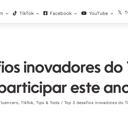
T
am
TikTok
Facebook
YouTube
ios inovadores do
participar este an
fluencers
,
TikTok
,
Tips & Tools
/
Top 3 desafios inovadores do T