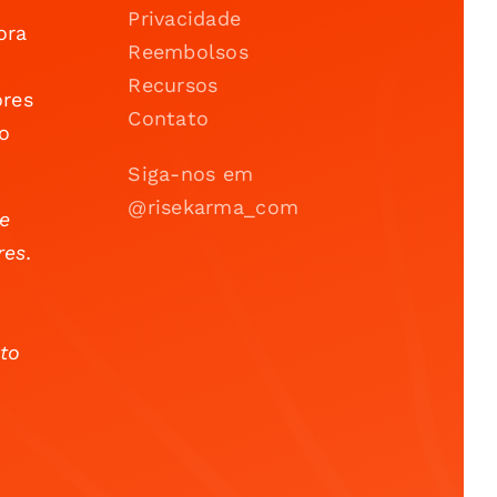
Privacidade
ora
Reembolsos
Recursos
ores
Contato
o
Siga-nos em
@risekarma_com
 e
res.
to