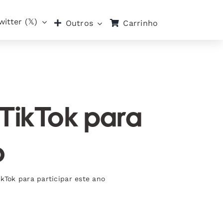
witter (𝕏)
Carrinho
Outros
 TikTok para
o
ikTok para participar este ano