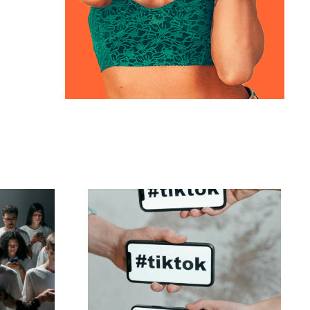
iar
Melhores
is no
configurações de
ue
privacidade do TikTok
em 2024