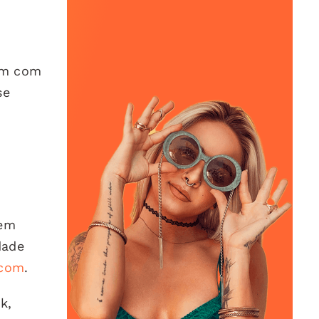
am com
se
rem
dade
.com
.
k,