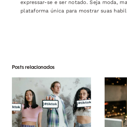
expressar-se e ser notado. Seja moda, m
plataforma única para mostrar suas habil
Posts relacionados
Melhores aplicativos
de edição de vídeo
s
para criar obras-
Link
primas no TikTok