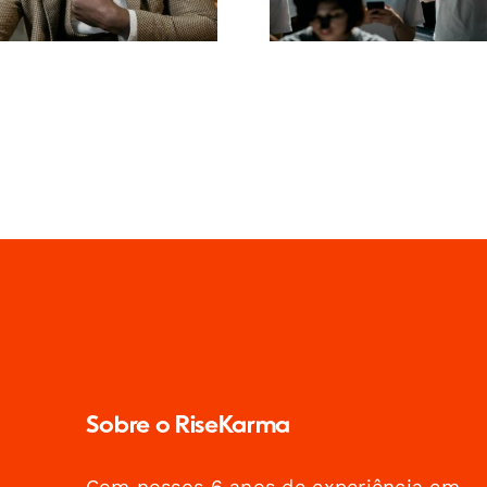
Sobre o RiseKarma
Com nossos 6 anos de experiência em