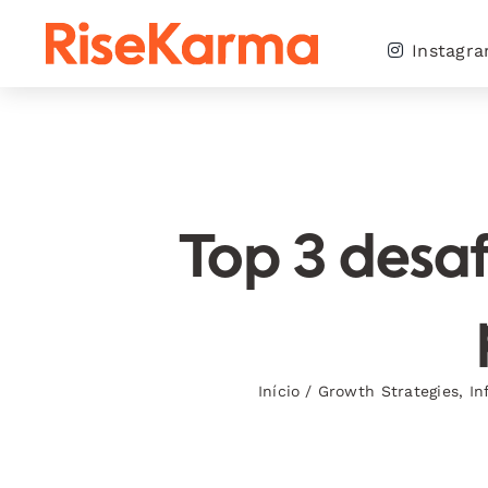
Skip
to
Instagr
content
Top 3 desaf
Início
/
Growth Strategies
,
In