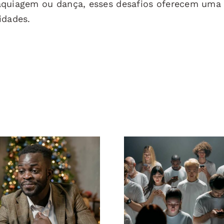
aquiagem ou dança, esses desafios oferecem uma
idades.
Como ocultar
Dicas para cr
eguidores no
anúncios incríve
edIn para manter
Facebook q
a privacidade
convertem