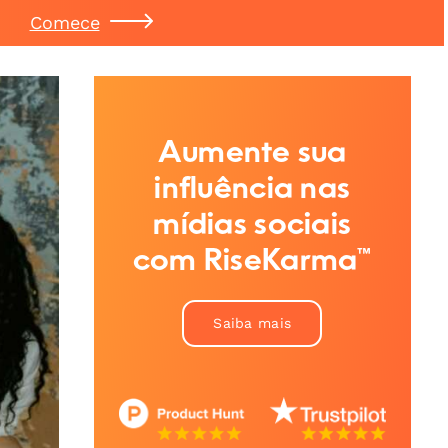
Comece
Aumente sua
influência nas
mídias sociais
com RiseKarma™
Saiba mais