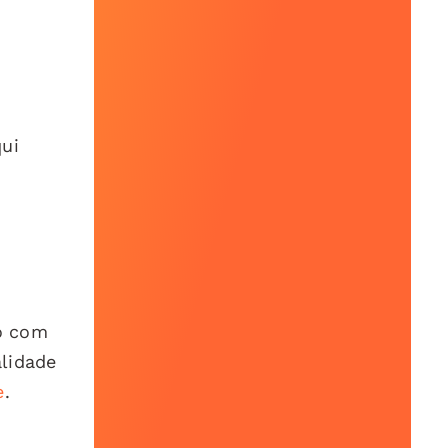
qui
o com
alidade
e
.