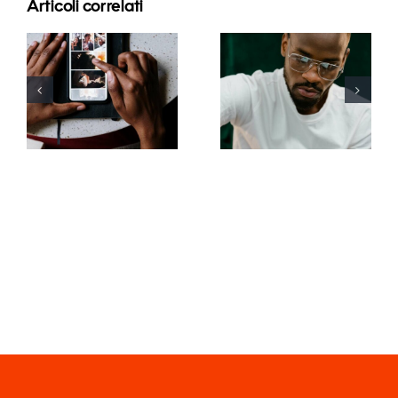
Articoli correlati
Le migliori
app per
I 17 migliori
animare
consigli
foto e
avanzati per
rendere
comprendere
coinvolgenti
l’algoritmo
i post su
di TikTok
Facebook