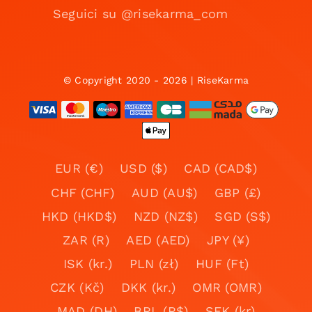
Seguici su @risekarma_com
© Copyright 2020 - 2026 | RiseKarma
EUR (€)
USD ($)
CAD (CAD$)
CHF (CHF)
AUD (AU$)
GBP (£)
HKD (HKD$)
NZD (NZ$)
SGD (S$)
ZAR (R)
AED (AED)
JPY (¥)
ISK (kr.)
PLN (zł)
HUF (Ft)
CZK (Kč)
DKK (kr.)
OMR (OMR)
MAD (DH)
BRL (R$)
SEK (kr)