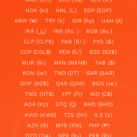
NOK (kr)
HNL (L)
EGP (EGP)
KRW (₩)
TRY (₺)
IDR (Rp)
UAH (₴)
IRR (﷼)
INR (Rs. )
BOB (Bs.)
CLP (CLP$)
PAB (B/.)
PYG (₲)
COP (COL$)
PEN (S/)
BZD (BZ$)
MUR (₨)
MXN (MXN$)
THB (฿)
RON (lei)
TND (DT)
SAR (SAR)
DOP (RD$)
QAR (QAR)
BGN (лв.)
TWD (NT$)
XPF (Fr)
NIO (C$)
AOA (Kz)
GTQ (Q)
BHD (BHD)
KWD (KWD)
TZS (Sh)
ILS (₪)
AZN (₼)
MYR (RM)
PHP (₱)
DZD (DA)
NPR (₨)
PKR (₨)