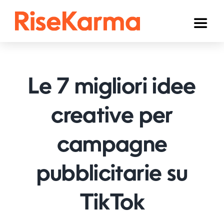
Skip
to
Toggl
content
Naviga
Instagram
TikTok
Le 7 migliori idee
Facebook
creative per
YouTube
campagne
Twitter (𝕏)
Altri
pubblicitarie su
Carrello
TikTok
Italiano