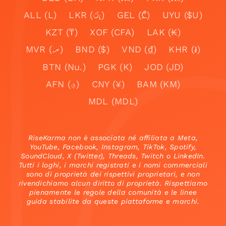
ALL (L)
LKR (රු)
GEL (₾)
UYU ($U)
KZT (₸)
XOF (CFA)
LAK (₭)
MVR (.ރ)
BND ($)
VND (₫)
KHR (៛)
BTN (Nu.)
PGK (K)
JOD (JD)
AFN (؋)
CNY (¥)
BAM (KM)
MDL (MDL)
RiseKarma non è associata né affiliata a Meta,
YouTube, Facebook, Instagram, TikTok, Spotify,
SoundCloud, X (Twitter), Threads, Twitch o LinkedIn.
Tutti i loghi, i marchi registrati e i nomi commerciali
sono di proprietà dei rispettivi proprietari, e non
rivendichiamo alcun diritto di proprietà. Rispettiamo
pienamente le regole della comunità e le linee
guida stabilite da queste piattaforme e marchi.