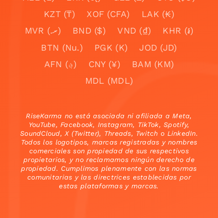
KZT (₸)
XOF (CFA)
LAK (₭)
MVR (.ރ)
BND ($)
VND (₫)
KHR (៛)
BTN (Nu.)
PGK (K)
JOD (JD)
AFN (؋)
CNY (¥)
BAM (KM)
MDL (MDL)
RiseKarma no está asociada ni afiliada a Meta,
YouTube, Facebook, Instagram, TikTok, Spotify,
SoundCloud, X (Twitter), Threads, Twitch o LinkedIn.
Todos los logotipos, marcas registradas y nombres
comerciales son propiedad de sus respectivos
propietarios, y no reclamamos ningún derecho de
propiedad. Cumplimos plenamente con las normas
comunitarias y las directrices establecidas por
estas plataformas y marcas.