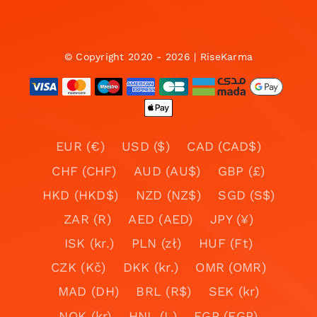
© Copyright 2020 - 2026 | RiseKarma
EUR (€)
USD ($)
CAD (CAD$)
CHF (CHF)
AUD (AU$)
GBP (£)
HKD (HKD$)
NZD (NZ$)
SGD (S$)
ZAR (R)
AED (AED)
JPY (¥)
ISK (kr.)
PLN (zł)
HUF (Ft)
CZK (Kč)
DKK (kr.)
OMR (OMR)
MAD (DH)
BRL (R$)
SEK (kr)
NOK (kr)
HNL (L)
EGP (EGP)