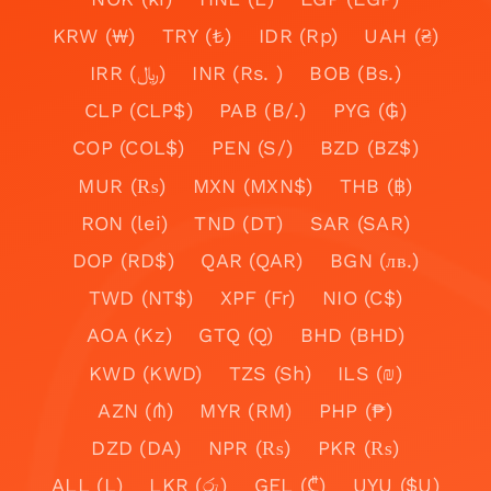
KRW (₩)
TRY (₺)
IDR (Rp)
UAH (₴)
IRR (﷼)
INR (Rs. )
BOB (Bs.)
CLP (CLP$)
PAB (B/.)
PYG (₲)
COP (COL$)
PEN (S/)
BZD (BZ$)
MUR (₨)
MXN (MXN$)
THB (฿)
RON (lei)
TND (DT)
SAR (SAR)
DOP (RD$)
QAR (QAR)
BGN (лв.)
TWD (NT$)
XPF (Fr)
NIO (C$)
AOA (Kz)
GTQ (Q)
BHD (BHD)
KWD (KWD)
TZS (Sh)
ILS (₪)
AZN (₼)
MYR (RM)
PHP (₱)
DZD (DA)
NPR (₨)
PKR (₨)
ALL (L)
LKR (රු)
GEL (₾)
UYU ($U)