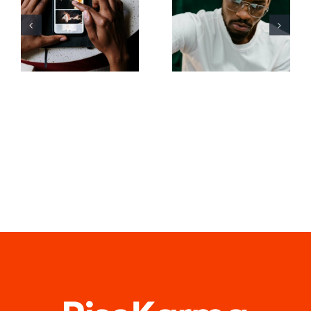
animar fotos
avanzadas
y crear
para mejorar
publicaciones
la
atractivas
comprensión
en
del
Facebook
algoritmo
de TikTok