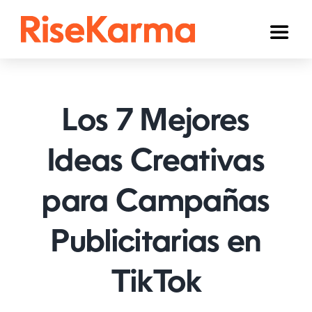
Skip
to
Toggl
content
Naviga
Instagram
TikTok
Los 7 Mejores
YouTube
Ideas Creativas
Facebook
para Campañas
Twitter (𝕏)
Otros
Publicitarias en
Carrito
TikTok
Español