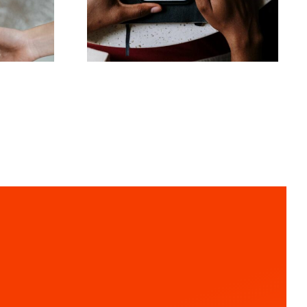
r for
fængende Facebook-
4
opslag