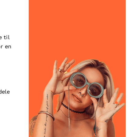
 til
or en
dele