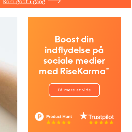
Kom godt i gang
Boost din
indflydelse på
sociale medier
med RiseKarma™
Få mere at vide