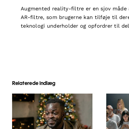
Augmented reality-filtre er en sjov måde
AR-filtre, som brugerne kan tilføje til de
teknologi underholder og opfordrer til d
Relaterede indlæg
Sådan skjuler du
Tip
følgere på LinkedIn
fl