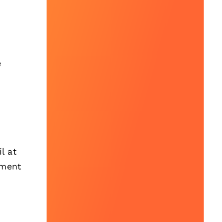
e
l at
ement