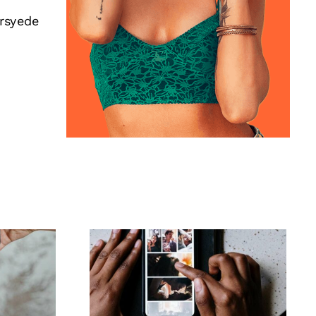
rsyede
Bedste apps til at
animere fotos til