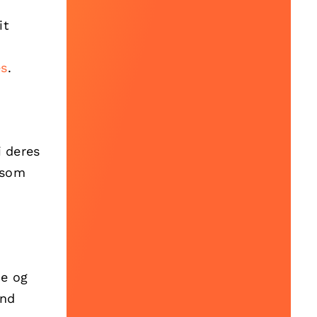
it
es
.
i deres
r som
me og
ind