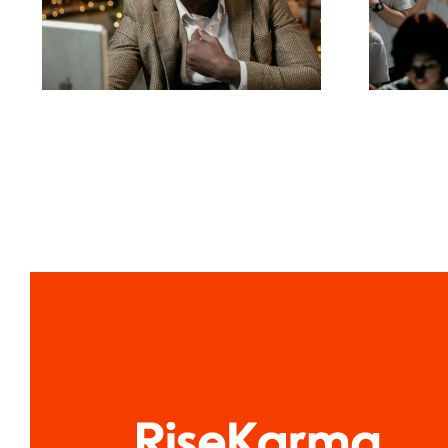
for at bevare
a
privatlivet