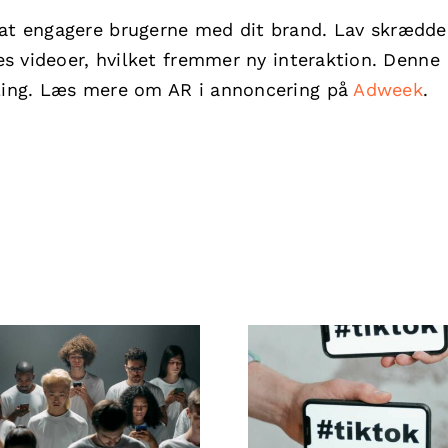
 at engagere brugerne med dit brand. Lav skrædde
res videoer, hvilket fremmer ny interaktion. Denne
eling. Læs mere om AR i annoncering på
Adweek
.
s til at designe
De bedste
otte Facebook-