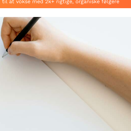
til at vokse med 2k+ rigtige, organiske følgere