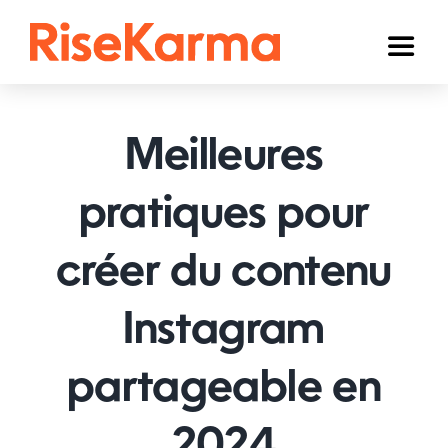
Skip
to
Toggl
content
Naviga
Instagram
Meilleures
TikTok
YouTube
pratiques pour
Facebook
créer du contenu
Twitter (𝕏)
Instagram
Autres
partageable en
Panier
Français