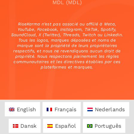
MDL (MDL)
RiseKarma n’est pas associé ou affilié à Meta,
YouTube, Facebook, Instagram, TikTok, Spotify,
SoundCloud, X (Twitter), Threads, Twitch ou LinkedIn.
Tous les logos, marques déposées et noms de
marque sont la propriété de leurs propriétaires
respectifs, et nous ne revendiquons aucun droit de
propriété. Nous respectons pleinement les règles
communautaires et les directives établies par ces
plateformes et marques.
English
Français
Nederlands
Dansk
Español
Português