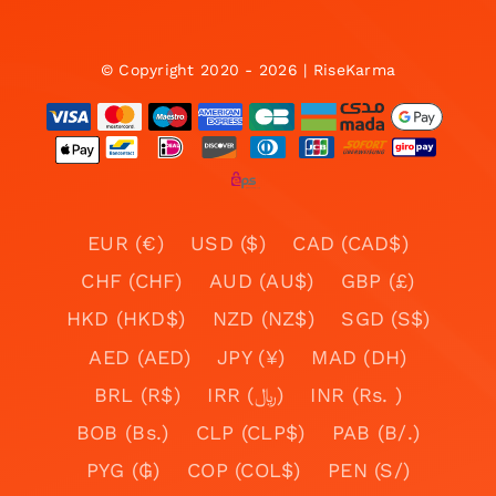
© Copyright 2020 - 2026 | RiseKarma
EUR (€)
USD ($)
CAD (CAD$)
CHF (CHF)
AUD (AU$)
GBP (£)
HKD (HKD$)
NZD (NZ$)
SGD (S$)
AED (AED)
JPY (¥)
MAD (DH)
BRL (R$)
IRR (﷼)
INR (Rs. )
BOB (Bs.)
CLP (CLP$)
PAB (B/.)
PYG (₲)
COP (COL$)
PEN (S/)