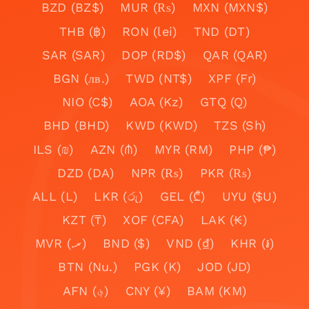
BZD (BZ$)
MUR (₨)
MXN (MXN$)
THB (฿)
RON (lei)
TND (DT)
SAR (SAR)
DOP (RD$)
QAR (QAR)
BGN (лв.)
TWD (NT$)
XPF (Fr)
NIO (C$)
AOA (Kz)
GTQ (Q)
BHD (BHD)
KWD (KWD)
TZS (Sh)
ILS (₪)
AZN (₼)
MYR (RM)
PHP (₱)
DZD (DA)
NPR (₨)
PKR (₨)
ALL (L)
LKR (රු)
GEL (₾)
UYU ($U)
KZT (₸)
XOF (CFA)
LAK (₭)
MVR (.ރ)
BND ($)
VND (₫)
KHR (៛)
BTN (Nu.)
PGK (K)
JOD (JD)
AFN (؋)
CNY (¥)
BAM (KM)