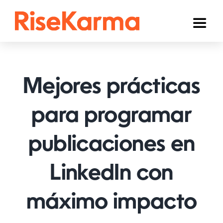
Skip
to
Toggl
content
Naviga
Instagram
TikTok
Mejores prácticas
YouTube
para programar
Facebook
publicaciones en
Twitter (𝕏)
Otros
LinkedIn con
Carrito
máximo impacto
Español