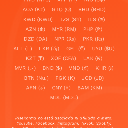
AOA (Kz)
GTQ (Q)
BHD (BHD)
KWD (KWD)
TZS (Sh)
ILS (₪)
AZN (₼)
MYR (RM)
PHP (₱)
DZD (DA)
NPR (₨)
PKR (₨)
ALL (L)
LKR (රු)
GEL (₾)
UYU ($U)
KZT (₸)
XOF (CFA)
LAK (₭)
MVR (.ރ)
BND ($)
VND (₫)
KHR (៛)
BTN (Nu.)
PGK (K)
JOD (JD)
AFN (؋)
CNY (¥)
BAM (KM)
MDL (MDL)
RiseKarma no está asociada ni afiliada a Meta,
YouTube, Facebook, Instagram, TikTok, Spotify,