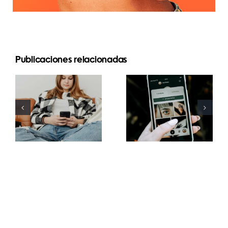
Publicaciones relacionadas
Estrategias
Mejores
innovadoras
prácticas
para
para usar
aumentar la
filtros de
visibilidad
realidad
de grupos
aumentada
de
en redes
Facebook
sociales
este año