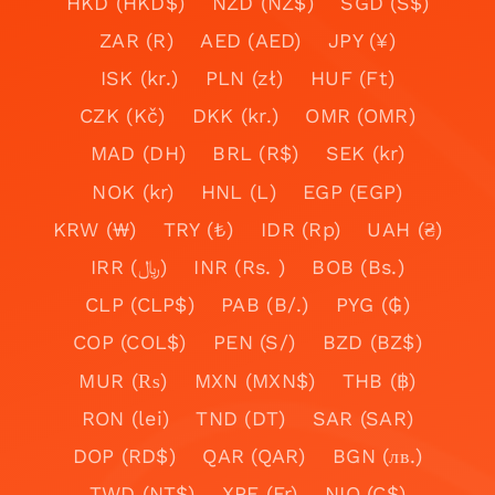
HKD (HKD$)
NZD (NZ$)
SGD (S$)
ZAR (R)
AED (AED)
JPY (¥)
ISK (kr.)
PLN (zł)
HUF (Ft)
CZK (Kč)
DKK (kr.)
OMR (OMR)
MAD (DH)
BRL (R$)
SEK (kr)
NOK (kr)
HNL (L)
EGP (EGP)
KRW (₩)
TRY (₺)
IDR (Rp)
UAH (₴)
IRR (﷼)
INR (Rs. )
BOB (Bs.)
CLP (CLP$)
PAB (B/.)
PYG (₲)
COP (COL$)
PEN (S/)
BZD (BZ$)
MUR (₨)
MXN (MXN$)
THB (฿)
RON (lei)
TND (DT)
SAR (SAR)
DOP (RD$)
QAR (QAR)
BGN (лв.)
TWD (NT$)
XPF (Fr)
NIO (C$)