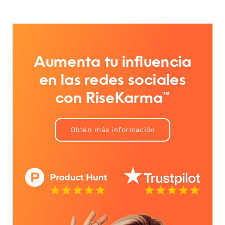
Aumenta tu influencia
en las redes sociales
con RiseKarma™
Obtén más información