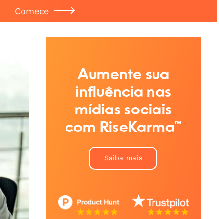
Comece
Aumente sua
influência nas
mídias sociais
com RiseKarma™
Saiba mais