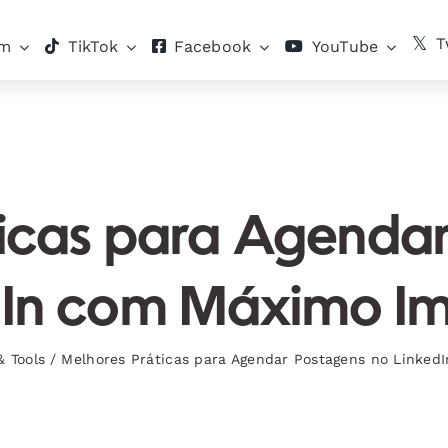
T
am
TikTok
Facebook
YouTube
icas para Agenda
dIn com Máximo I
& Tools
/
Melhores Práticas para Agendar Postagens no Linke