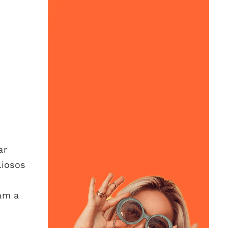
ar
liosos
dam a