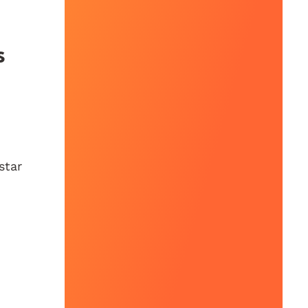
s
star