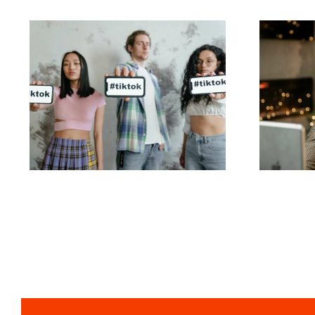
Melhores aplicativos
de edição de vídeo
s
para criar obras-
Link
primas no TikTok