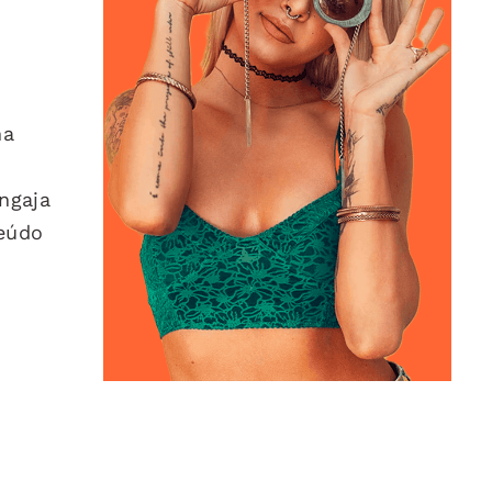
ma
ngaja
teúdo