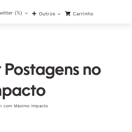
witter (𝕏)
Carrinho
Outros
r Postagens no
mpacto
dIn com Máximo Impacto