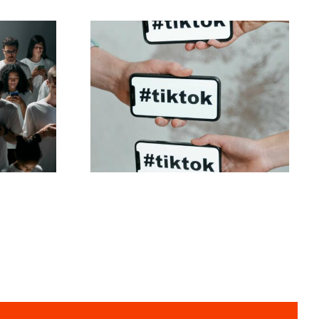
iar
Melhores
is no
configurações de
ue
privacidade do TikTok
em 2024