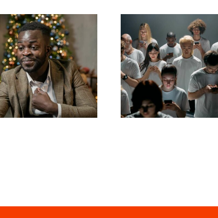
Como ocultar
Dicas para cr
eguidores no
anúncios incríve
edIn para manter
Facebook q
a privacidade
convertem