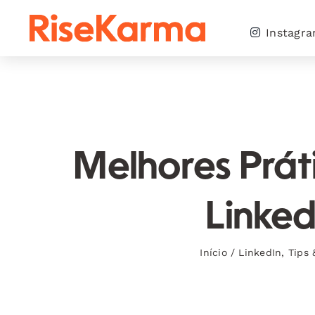
Skip
to
Instagr
content
Melhores Prát
Linke
Início
/
LinkedIn
,
Tips 