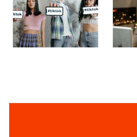
De bedste video-
Så
redigeringsapps til at
føl
skabe TikTok
mesterværker