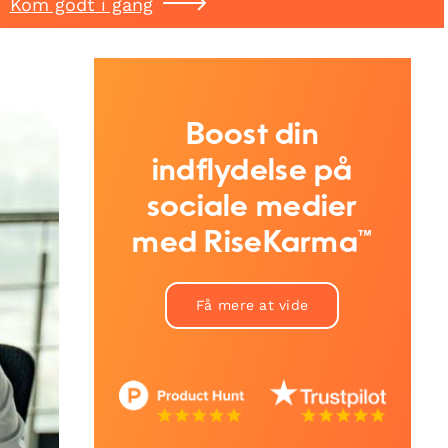
Kom godt i gang
Boost din
indflydelse på
sociale medier
med RiseKarma™
Få mere at vide