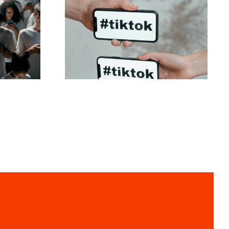
igne
De bedste
ok-
privatindstillinger for
er
TikTok i 2024