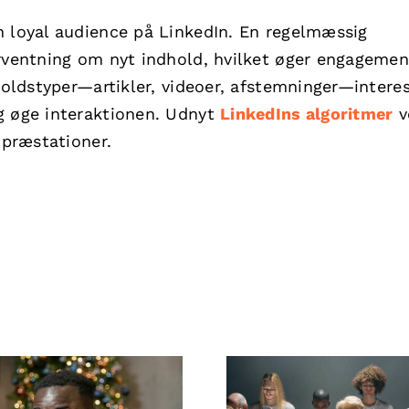
n loyal audience på LinkedIn. En regelmæssig
orventning om nyt indhold, hvilket øger engagemen
dholdstyper—artikler, videoer, afstemninger—intere
g øge interaktionen. Udnyt
LinkedIns algoritmer
v
 præstationer.