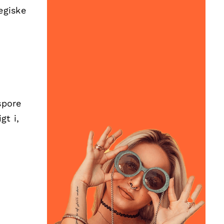
egiske
spore
gt i,