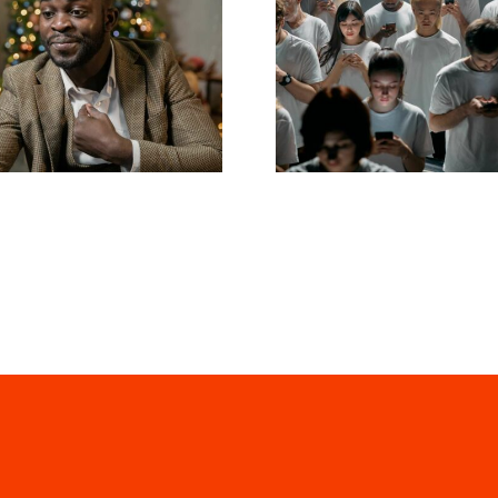
dan skjuler du
Tips til at des
gere på LinkedIn
flotte Facebo
for at bevare
annoncer, d
privatlivet
konverterer