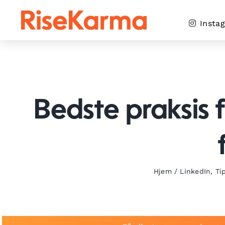
Skip
to
Insta
content
Bedste praksis 
Hjem
/
LinkedIn
,
Ti