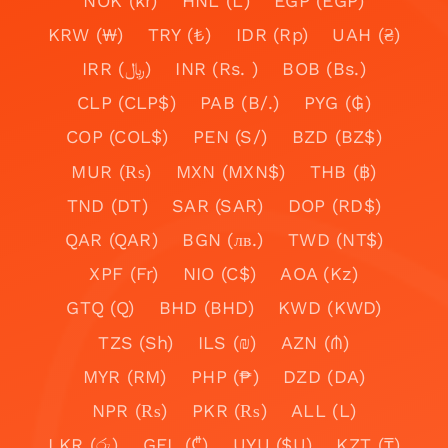
NOK (kr)
HNL (L)
EGP (EGP)
KRW (₩)
TRY (₺)
IDR (Rp)
UAH (₴)
IRR (﷼)
INR (Rs. )
BOB (Bs.)
CLP (CLP$)
PAB (B/.)
PYG (₲)
COP (COL$)
PEN (S/)
BZD (BZ$)
MUR (₨)
MXN (MXN$)
THB (฿)
TND (DT)
SAR (SAR)
DOP (RD$)
QAR (QAR)
BGN (лв.)
TWD (NT$)
XPF (Fr)
NIO (C$)
AOA (Kz)
GTQ (Q)
BHD (BHD)
KWD (KWD)
TZS (Sh)
ILS (₪)
AZN (₼)
MYR (RM)
PHP (₱)
DZD (DA)
NPR (₨)
PKR (₨)
ALL (L)
LKR (රු)
GEL (₾)
UYU ($U)
KZT (₸)