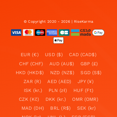
© Copyright 2020 - 2026 | RiseKarma
EUR (€)
USD ($)
CAD (CAD$)
CHF (CHF)
AUD (AU$)
GBP (£)
HKD (HKD$)
NZD (NZ$)
SGD (S$)
ZAR (R)
AED (AED)
JPY (¥)
ISK (kr.)
PLN (zł)
HUF (Ft)
CZK (Kč)
DKK (kr.)
OMR (OMR)
MAD (DH)
BRL (R$)
SEK (kr)