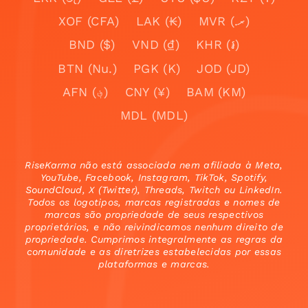
XOF (CFA)
LAK (₭)
MVR (.ރ)
BND ($)
VND (₫)
KHR (៛)
BTN (Nu.)
PGK (K)
JOD (JD)
AFN (؋)
CNY (¥)
BAM (KM)
MDL (MDL)
RiseKarma não está associada nem afiliada à Meta,
YouTube, Facebook, Instagram, TikTok, Spotify,
SoundCloud, X (Twitter), Threads, Twitch ou LinkedIn.
Todos os logotipos, marcas registradas e nomes de
marcas são propriedade de seus respectivos
proprietários, e não reivindicamos nenhum direito de
propriedade. Cumprimos integralmente as regras da
comunidade e as diretrizes estabelecidas por essas
plataformas e marcas.