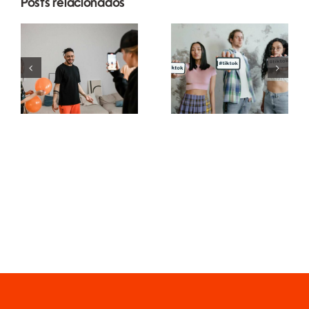
Posts relacionados
As 21
Melhores
Principais
aplicativos
Perguntas
de edição
Sobre Mídias
de vídeo
Sociais que
para criar
as Pessoas
obras-
Estão
primas no
Buscando
TikTok