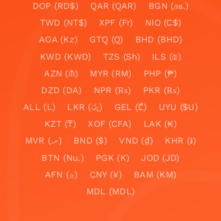
DOP (RD$)
QAR (QAR)
BGN (лв.)
TWD (NT$)
XPF (Fr)
NIO (C$)
AOA (Kz)
GTQ (Q)
BHD (BHD)
KWD (KWD)
TZS (Sh)
ILS (₪)
AZN (₼)
MYR (RM)
PHP (₱)
DZD (DA)
NPR (₨)
PKR (₨)
ALL (L)
LKR (රු)
GEL (₾)
UYU ($U)
KZT (₸)
XOF (CFA)
LAK (₭)
MVR (.ރ)
BND ($)
VND (₫)
KHR (៛)
BTN (Nu.)
PGK (K)
JOD (JD)
AFN (؋)
CNY (¥)
BAM (KM)
MDL (MDL)