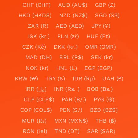
CHF (CHF)
AUD (AU$)
GBP (£)
HKD (HKD$)
NZD (NZ$)
SGD (S$)
ZAR (R)
AED (AED)
JPY (¥)
ISK (kr.)
PLN (zł)
HUF (Ft)
CZK (Kč)
DKK (kr.)
OMR (OMR)
MAD (DH)
BRL (R$)
SEK (kr)
NOK (kr)
HNL (L)
EGP (EGP)
KRW (₩)
TRY (₺)
IDR (Rp)
UAH (₴)
IRR (﷼)
INR (Rs. )
BOB (Bs.)
CLP (CLP$)
PAB (B/.)
PYG (₲)
COP (COL$)
PEN (S/)
BZD (BZ$)
MUR (₨)
MXN (MXN$)
THB (฿)
RON (lei)
TND (DT)
SAR (SAR)