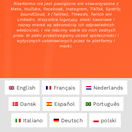
RiseKarma nie jest powiązane ani stowarzyszone z
Meta, YouTube, Facebook, Instagram, TikTok, Spotify,
SoundCloud, X (Twitter), Threads, Twitch ani
LinkedIn. Wszystkie logotypy, znaki towarowe i
nazwy marek są własnością ich odpowiednich
właścicieli, i nie rościmy sobie do nich żadnych
praw. W pełni przestrzegamy zasad społeczności i
wytycznych ustanowionych przez te platformy i
marki.
English
Français
Nederlands
Dansk
Español
Português
Italiano
Deutsch
polski