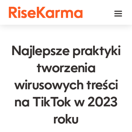
Skip
to
Toggl
content
Naviga
Instagram
TikTok
Najlepsze praktyki
Facebook
tworzenia
YouTube
wirusowych treści
Twitter (𝕏)
Inne
na TikTok w 2023
Koszyk
roku
polski