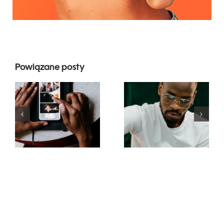
Powiązane posty
Najlepsze
Top 17
aplikacje do
zaawansowanyc
animacji
wskazówek
zdjęć na
dotyczących
angażujące
zrozumienia
posty na
algorytmu
Facebooku
TikTok