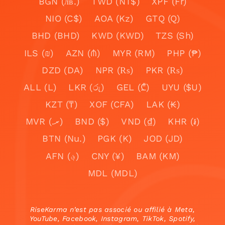
BGN (лв.)
TWD (NT$)
XPF (Fr)
NIO (C$)
AOA (Kz)
GTQ (Q)
BHD (BHD)
KWD (KWD)
TZS (Sh)
ILS (₪)
AZN (₼)
MYR (RM)
PHP (₱)
DZD (DA)
NPR (₨)
PKR (₨)
ALL (L)
LKR (රු)
GEL (₾)
UYU ($U)
KZT (₸)
XOF (CFA)
LAK (₭)
MVR (.ރ)
BND ($)
VND (₫)
KHR (៛)
BTN (Nu.)
PGK (K)
JOD (JD)
AFN (؋)
CNY (¥)
BAM (KM)
MDL (MDL)
RiseKarma n’est pas associé ou affilié à Meta,
YouTube, Facebook, Instagram, TikTok, Spotify,