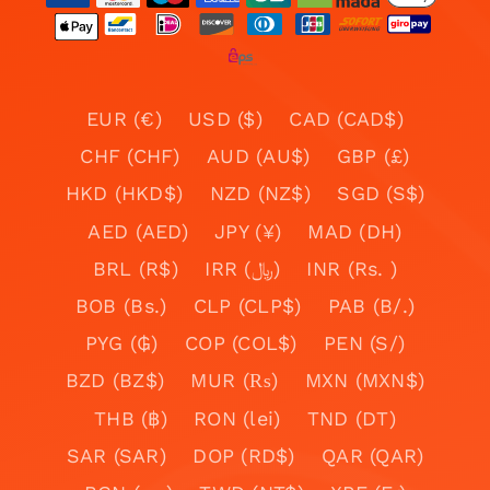
EUR (€)
USD ($)
CAD (CAD$)
CHF (CHF)
AUD (AU$)
GBP (£)
HKD (HKD$)
NZD (NZ$)
SGD (S$)
AED (AED)
JPY (¥)
MAD (DH)
BRL (R$)
IRR (﷼)
INR (Rs. )
BOB (Bs.)
CLP (CLP$)
PAB (B/.)
PYG (₲)
COP (COL$)
PEN (S/)
BZD (BZ$)
MUR (₨)
MXN (MXN$)
THB (฿)
RON (lei)
TND (DT)
SAR (SAR)
DOP (RD$)
QAR (QAR)