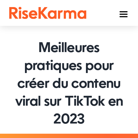
Skip
to
Toggl
content
Naviga
Instagram
Meilleures
TikTok
YouTube
pratiques pour
Facebook
créer du contenu
Twitter (𝕏)
viral sur TikTok en
Autres
2023
Panier
Français