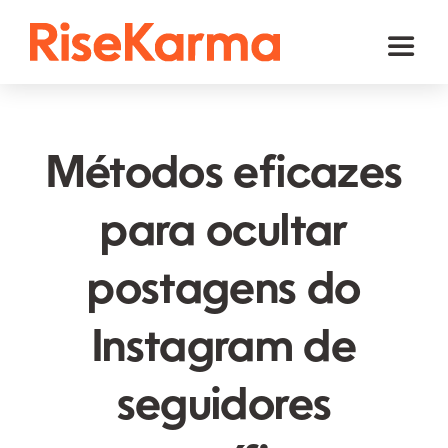
Skip
to
Toggl
content
Naviga
Instagram
TikTok
Métodos eficazes
Facebook
para ocultar
YouTube
postagens do
Twitter (𝕏)
Outros
Instagram de
Carrinho
seguidores
Português