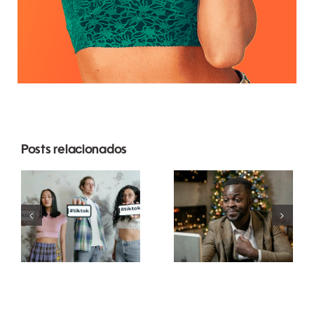
Posts relacionados
Melhores
Como
aplicativos
ocultar
de edição
seguidores
de vídeo
no LinkedIn
para criar
para manter
obras-
a
primas no
privacidade
TikTok