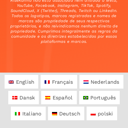
RiseKarma não está associada nem afiliada à Meta,
YouTube, Facebook, Instagram, TikTok, Spotify,
SoundCloud, X (Twitter), Threads, Twitch ou LinkedIn.
Todos os logotipos, marcas registradas e nomes de
marcas são propriedade de seus respectivos
proprietários, e não reivindicamos nenhum direito de
propriedade. Cumprimos integralmente as regras da
comunidade e as diretrizes estabelecidas por essas
plataformas e marcas.
English
Français
Nederlands
Dansk
Español
Português
Italiano
Deutsch
polski