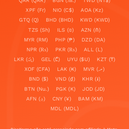
QAR (QAR)
BGN (лв.)
TWD (NT$)
XPF (Fr)
NIO (C$)
AOA (Kz)
GTQ (Q)
BHD (BHD)
KWD (KWD)
TZS (Sh)
ILS (₪)
AZN (₼)
MYR (RM)
PHP (₱)
DZD (DA)
NPR (₨)
PKR (₨)
ALL (L)
LKR (රු)
GEL (₾)
UYU ($U)
KZT (₸)
XOF (CFA)
LAK (₭)
MVR (.ރ)
BND ($)
VND (₫)
KHR (៛)
BTN (Nu.)
PGK (K)
JOD (JD)
AFN (؋)
CNY (¥)
BAM (KM)
MDL (MDL)