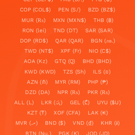
COP (COL$)
PEN (S/)
BZD (BZ$)
MUR (₨)
MXN (MXN$)
THB (฿)
RON (lei)
TND (DT)
SAR (SAR)
DOP (RD$)
QAR (QAR)
BGN (лв.)
TWD (NT$)
XPF (Fr)
NIO (C$)
AOA (Kz)
GTQ (Q)
BHD (BHD)
KWD (KWD)
TZS (Sh)
ILS (₪)
AZN (₼)
MYR (RM)
PHP (₱)
DZD (DA)
NPR (₨)
PKR (₨)
ALL (L)
LKR (රු)
GEL (₾)
UYU ($U)
KZT (₸)
XOF (CFA)
LAK (₭)
MVR (.ރ)
BND ($)
VND (₫)
KHR (៛)
BTN (Nu.)
PGK (K)
JOD (JD)