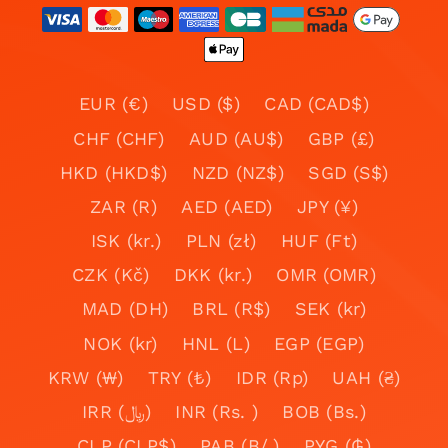
EUR (€)
USD ($)
CAD (CAD$)
CHF (CHF)
AUD (AU$)
GBP (£)
HKD (HKD$)
NZD (NZ$)
SGD (S$)
ZAR (R)
AED (AED)
JPY (¥)
ISK (kr.)
PLN (zł)
HUF (Ft)
CZK (Kč)
DKK (kr.)
OMR (OMR)
MAD (DH)
BRL (R$)
SEK (kr)
NOK (kr)
HNL (L)
EGP (EGP)
KRW (₩)
TRY (₺)
IDR (Rp)
UAH (₴)
IRR (﷼)
INR (Rs. )
BOB (Bs.)
CLP (CLP$)
PAB (B/.)
PYG (₲)