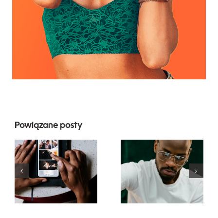
Powiązane posty
Najlepsze
Top 17
aplikacje do
zaawansowanyc
animacji
wskazówek
zdjęć na
dotyczących
angażujące
zrozumienia
posty na
algorytmu