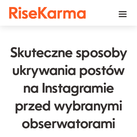
Skip
to
Toggl
content
Naviga
Instagram
TikTok
Skuteczne sposoby
Facebook
ukrywania postów
YouTube
na Instagramie
Twitter (𝕏)
Inne
przed wybranymi
Koszyk
obserwatorami
polski