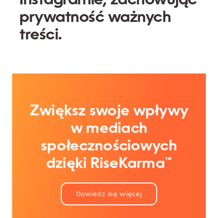
Instagramie, zachowując
prywatność ważnych
treści.
Zwiększ swoje wpływy
w mediach
społecznościowych
dzięki RiseKarma™
Dowiedz się więcej