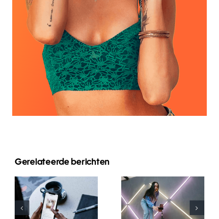
Gerelateerde berichten
Top 5
Wie kann
Methoden
man
zur
mehrere
Steigerung
Instagram-
der