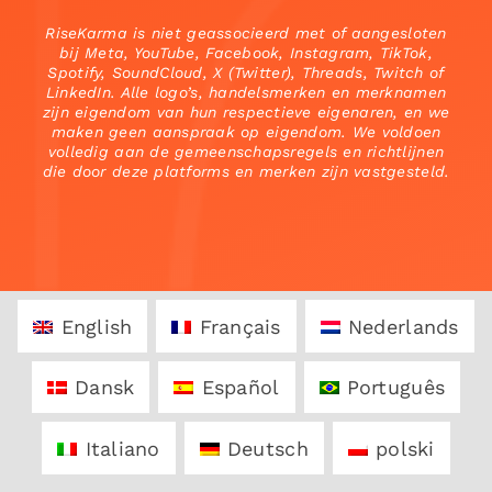
RiseKarma is niet geassocieerd met of aangesloten
bij Meta, YouTube, Facebook, Instagram, TikTok,
Spotify, SoundCloud, X (Twitter), Threads, Twitch of
LinkedIn. Alle logo’s, handelsmerken en merknamen
zijn eigendom van hun respectieve eigenaren, en we
maken geen aanspraak op eigendom. We voldoen
volledig aan de gemeenschapsregels en richtlijnen
die door deze platforms en merken zijn vastgesteld.
English
Français
Nederlands
Dansk
Español
Português
Italiano
Deutsch
polski