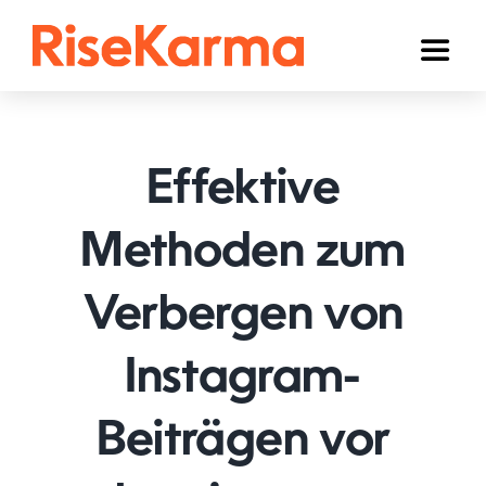
Skip
to
Toggl
content
Naviga
Instagram
TikTok
Effektive
Facebook
Methoden zum
YouTube
Verbergen von
Twitter (𝕏)
Anderen
Instagram-
Winkelwagen
Beiträgen vor
Nederlands