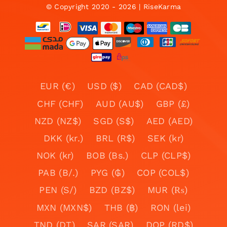
© Copyright 2020 - 2026 | RiseKarma
EUR (€)
USD ($)
CAD (CAD$)
CHF (CHF)
AUD (AU$)
GBP (£)
NZD (NZ$)
SGD (S$)
AED (AED)
DKK (kr.)
BRL (R$)
SEK (kr)
NOK (kr)
BOB (Bs.)
CLP (CLP$)
PAB (B/.)
PYG (₲)
COP (COL$)
PEN (S/)
BZD (BZ$)
MUR (₨)
MXN (MXN$)
THB (฿)
RON (lei)
TND (DT)
SAR (SAR)
DOP (RD$)