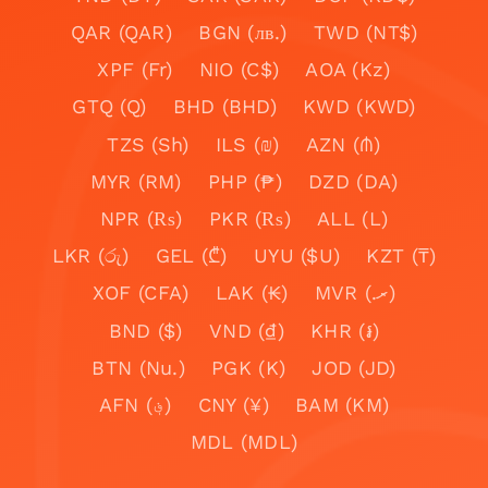
QAR (QAR)
BGN (лв.)
TWD (NT$)
XPF (Fr)
NIO (C$)
AOA (Kz)
GTQ (Q)
BHD (BHD)
KWD (KWD)
TZS (Sh)
ILS (₪)
AZN (₼)
MYR (RM)
PHP (₱)
DZD (DA)
NPR (₨)
PKR (₨)
ALL (L)
LKR (රු)
GEL (₾)
UYU ($U)
KZT (₸)
XOF (CFA)
LAK (₭)
MVR (.ރ)
BND ($)
VND (₫)
KHR (៛)
BTN (Nu.)
PGK (K)
JOD (JD)
AFN (؋)
CNY (¥)
BAM (KM)
MDL (MDL)