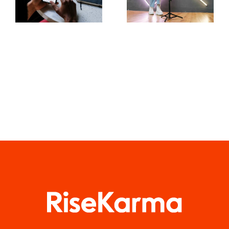
Konten zu
organischen
einem
Reichweite
verbinden?
auf
Facebook