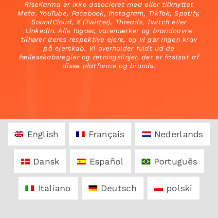
RiseKarma er ikke associeret med eller tilknyttet
Meta, YouTube, Facebook, Instagram, TikTok, Spotify,
SoundCloud, X (Twitter), Threads, Twitch eller
LinkedIn. Alle logoer, varemærker og brandnavne
tilhører deres respektive ejere, og vi gør ingen krav
på ejerskab. Vi overholder fuldt ud de
fællesskabsregler og retningslinjer, der er fastsat af
disse platforme og brands.
English
Français
Nederlands
Dansk
Español
Português
Italiano
Deutsch
polski