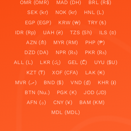
OMR (OMR)
MAD (DH)
BRL (R$)
SEK (kr)
NOK (kr)
HNL (L)
EGP (EGP)
KRW (₩)
TRY (₺)
IDR (Rp)
UAH (₴)
TZS (Sh)
ILS (₪)
AZN (₼)
MYR (RM)
PHP (₱)
DZD (DA)
NPR (₨)
PKR (₨)
ALL (L)
LKR (රු)
GEL (₾)
UYU ($U)
KZT (₸)
XOF (CFA)
LAK (₭)
MVR (.ރ)
BND ($)
VND (₫)
KHR (៛)
BTN (Nu.)
PGK (K)
JOD (JD)
AFN (؋)
CNY (¥)
BAM (KM)
MDL (MDL)