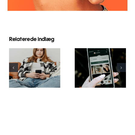
Relaterede indlæg
Innovative
Bedste
strategier til
praksis for
at øge
brug af
synligheden
augmented
af
reality-filtre
Facebook-
på sociale
grupper i år
medier