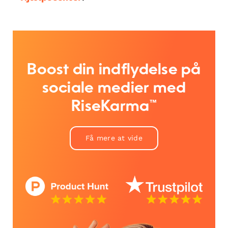
Boost din indflydelse på
sociale medier med
RiseKarma™
Få mere at vide