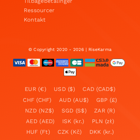
Tilbagebetalinger
Ressourcer
Kontakt
© Copyright 2020 - 2026 | RiseKarma
EUR (€)
USD ($)
CAD (CAD$)
CHF (CHF)
AUD (AU$)
GBP (£)
NZD (NZ$)
SGD (S$)
ZAR (R)
AED (AED)
ISK (kr.)
PLN (zł)
HUF (Ft)
CZK (Kč)
DKK (kr.)