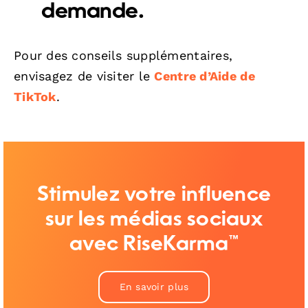
demande.
Pour des conseils supplémentaires,
envisagez de visiter le
Centre d’Aide de
TikTok
.
Stimulez votre influence
sur les médias sociaux
avec RiseKarma™
En savoir plus