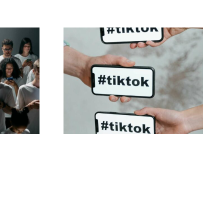
Najlepsze ustawienia
ia
prywatności TikTok
klam
na 2024 rok
które