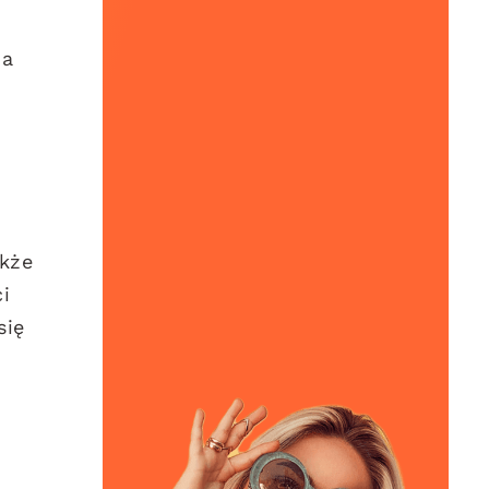
na
akże
i
się