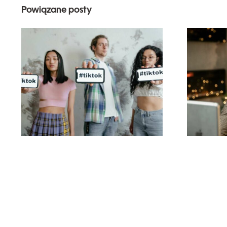
Powiązane posty
Najlepsze aplikacje
ob
do edytowania wideo
do tworzenia dzieł na
TikToku