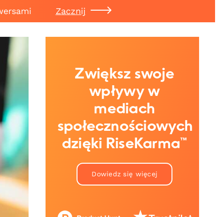
wersami
Zacznij
Zwiększ swoje
wpływy w
mediach
społecznościowych
dzięki RiseKarma™
Dowiedz się więcej