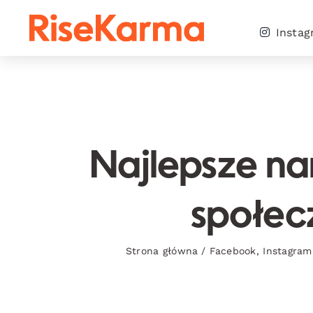
Skip
to
Insta
content
Najlepsze n
społec
Strona główna
/
Facebook
,
Instagram