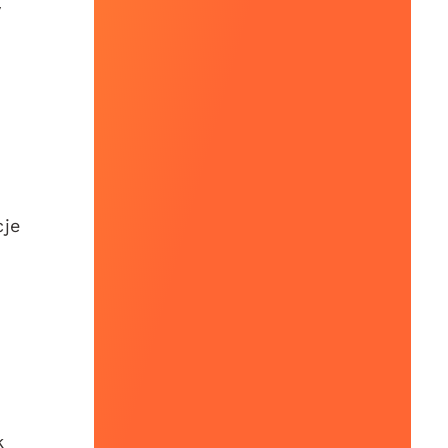
y
cje
k