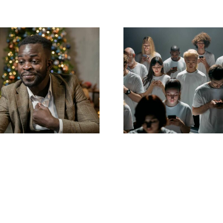
Wskazówki
Jak ukryć
dotyczące
serwujących na
projektowan
LinkedIn, aby
wyjątkowych re
zachować
na Facebooku, 
prywatność
skutecznie
konwertują