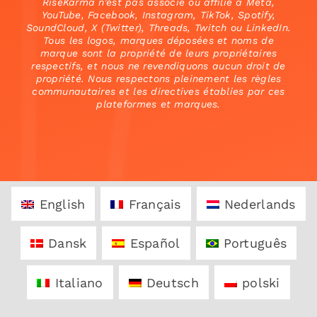
RiseKarma n’est pas associé ou affilié à Meta,
YouTube, Facebook, Instagram, TikTok, Spotify,
SoundCloud, X (Twitter), Threads, Twitch ou LinkedIn.
Tous les logos, marques déposées et noms de
marque sont la propriété de leurs propriétaires
respectifs, et nous ne revendiquons aucun droit de
propriété. Nous respectons pleinement les règles
communautaires et les directives établies par ces
plateformes et marques.
English
Français
Nederlands
Dansk
Español
Português
Italiano
Deutsch
polski