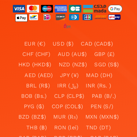
EUR (€)
USD ($)
CAD (CAD$)
CHF (CHF)
AUD (AU$)
GBP (£)
HKD (HKD$)
NZD (NZ$)
SGD (S$)
AED (AED)
JPY (¥)
MAD (DH)
BRL (R$)
IRR (﷼)
INR (Rs. )
BOB (Bs.)
CLP (CLP$)
PAB (B/.)
PYG (₲)
COP (COL$)
PEN (S/)
BZD (BZ$)
MUR (₨)
MXN (MXN$)
THB (฿)
RON (lei)
TND (DT)