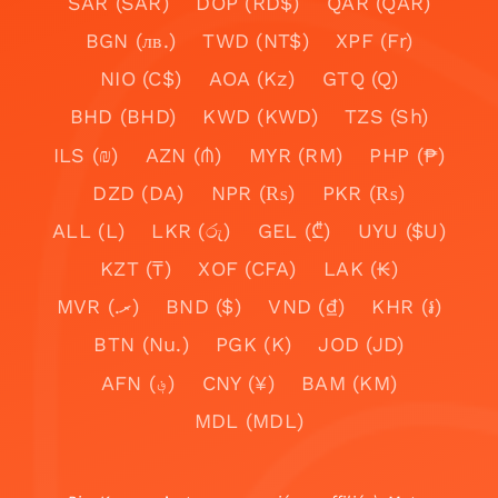
SAR (SAR)
DOP (RD$)
QAR (QAR)
BGN (лв.)
TWD (NT$)
XPF (Fr)
NIO (C$)
AOA (Kz)
GTQ (Q)
BHD (BHD)
KWD (KWD)
TZS (Sh)
ILS (₪)
AZN (₼)
MYR (RM)
PHP (₱)
DZD (DA)
NPR (₨)
PKR (₨)
ALL (L)
LKR (රු)
GEL (₾)
UYU ($U)
KZT (₸)
XOF (CFA)
LAK (₭)
MVR (.ރ)
BND ($)
VND (₫)
KHR (៛)
BTN (Nu.)
PGK (K)
JOD (JD)
AFN (؋)
CNY (¥)
BAM (KM)
MDL (MDL)