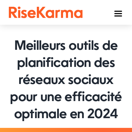
Skip
to
Toggl
content
Naviga
Instagram
Meilleurs outils de
TikTok
YouTube
planification des
Facebook
réseaux sociaux
Twitter (𝕏)
pour une efficacité
Autres
optimale en 2024
Panier
Français