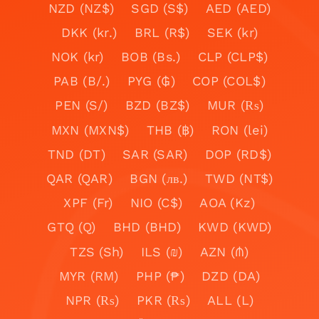
NZD (NZ$)
SGD (S$)
AED (AED)
DKK (kr.)
BRL (R$)
SEK (kr)
NOK (kr)
BOB (Bs.)
CLP (CLP$)
PAB (B/.)
PYG (₲)
COP (COL$)
PEN (S/)
BZD (BZ$)
MUR (₨)
MXN (MXN$)
THB (฿)
RON (lei)
TND (DT)
SAR (SAR)
DOP (RD$)
QAR (QAR)
BGN (лв.)
TWD (NT$)
XPF (Fr)
NIO (C$)
AOA (Kz)
GTQ (Q)
BHD (BHD)
KWD (KWD)
TZS (Sh)
ILS (₪)
AZN (₼)
MYR (RM)
PHP (₱)
DZD (DA)
NPR (₨)
PKR (₨)
ALL (L)