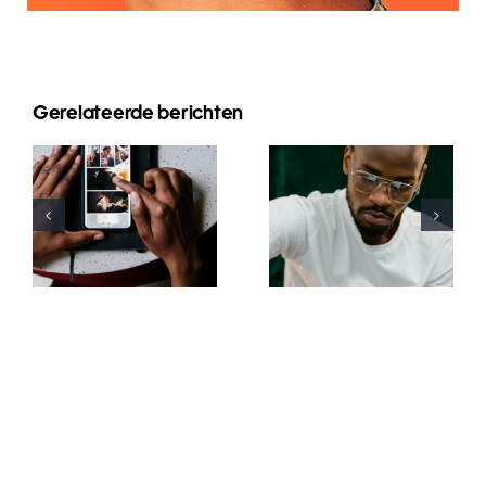
Gerelateerde berichten
Top-Apps
Top 17 Tipps
zum
zur
Animieren
Verbesserung
von Fotos
des
für
Verständnisses
ansprechende
des TikTok-
Facebook-
Algorithmus
Posts