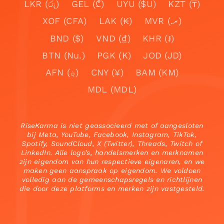
LKR (රු)
GEL (₾)
UYU ($U)
KZT (₸)
XOF (CFA)
LAK (₭)
MVR (.ރ)
BND ($)
VND (₫)
KHR (៛)
BTN (Nu.)
PGK (K)
JOD (JD)
AFN (؋)
CNY (¥)
BAM (KM)
MDL (MDL)
RiseKarma is niet geassocieerd met of aangesloten
bij Meta, YouTube, Facebook, Instagram, TikTok,
Spotify, SoundCloud, X (Twitter), Threads, Twitch of
LinkedIn. Alle logo’s, handelsmerken en merknamen
zijn eigendom van hun respectieve eigenaren, en we
maken geen aanspraak op eigendom. We voldoen
volledig aan de gemeenschapsregels en richtlijnen
die door deze platforms en merken zijn vastgesteld.