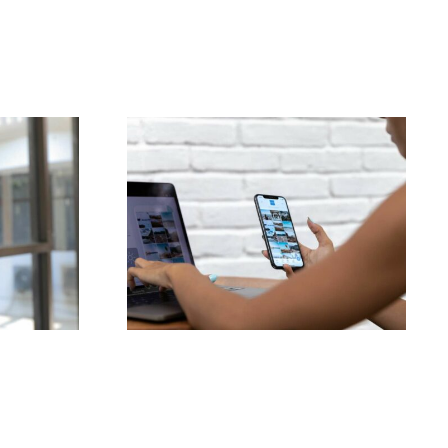
ja
Najlepsze 3 platformy
czne
do znalezienia
o
pomysłów na UGC
(treści generowane
owych
przez użytkowników)
k