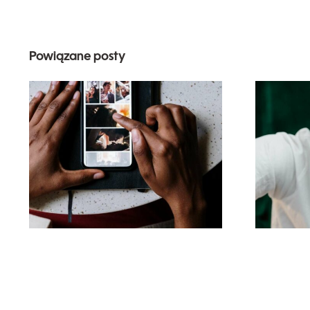
Powiązane posty
Najlepsze aplikacje
za
do animacji zdjęć na
angażujące posty na
Facebooku
al