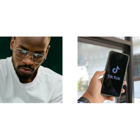
Top 17
Maksymalizac
awansowanych
zasięgu: Skute
wskazówek
narzędzia d
dotyczących
publikacji
zrozumienia
międzyplatform
gorytmu TikTok
na 2024 ro