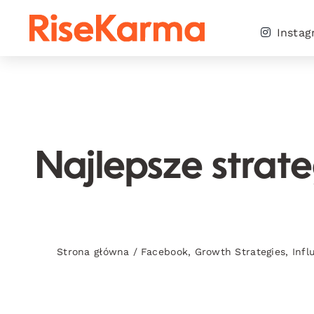
Skip
to
Insta
content
Najlepsze strat
Strona główna
/
Facebook
,
Growth Strategies
,
Infl