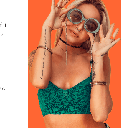
ń i
u.
ać