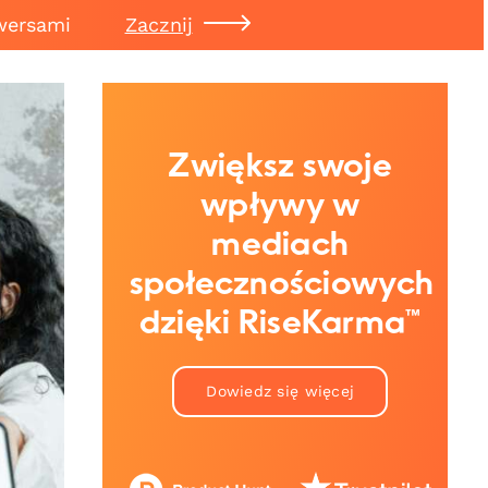
wersami
Zacznij
Zwiększ swoje
wpływy w
mediach
społecznościowych
dzięki RiseKarma™
Dowiedz się więcej