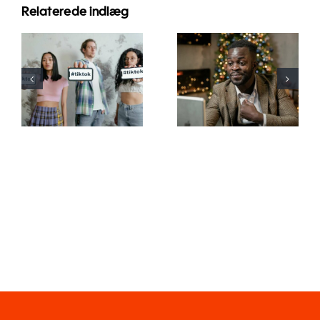
Relaterede indlæg
De bedste
Sådan
video-
skjuler du
redigeringsapps
følgere på
til at skabe
LinkedIn for
TikTok
at bevare
mesterværker
privatlivet