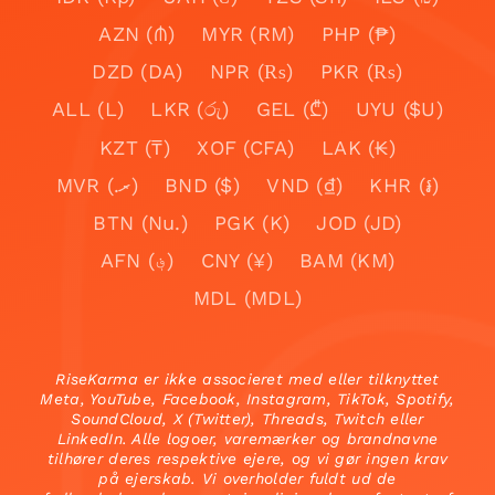
AZN (₼)
MYR (RM)
PHP (₱)
DZD (DA)
NPR (₨)
PKR (₨)
ALL (L)
LKR (රු)
GEL (₾)
UYU ($U)
KZT (₸)
XOF (CFA)
LAK (₭)
MVR (.ރ)
BND ($)
VND (₫)
KHR (៛)
BTN (Nu.)
PGK (K)
JOD (JD)
AFN (؋)
CNY (¥)
BAM (KM)
MDL (MDL)
RiseKarma er ikke associeret med eller tilknyttet
Meta, YouTube, Facebook, Instagram, TikTok, Spotify,
SoundCloud, X (Twitter), Threads, Twitch eller
LinkedIn. Alle logoer, varemærker og brandnavne
tilhører deres respektive ejere, og vi gør ingen krav
på ejerskab. Vi overholder fuldt ud de