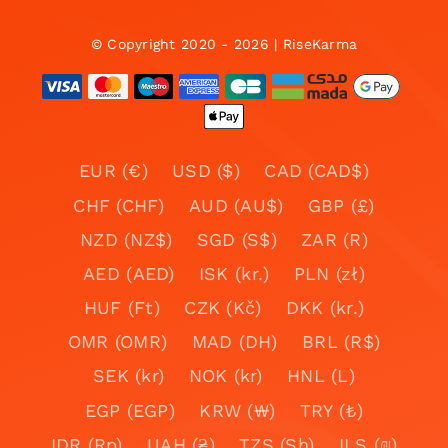
© Copyright 2020 - 2026 | RiseKarma
EUR (€)
USD ($)
CAD (CAD$)
CHF (CHF)
AUD (AU$)
GBP (£)
NZD (NZ$)
SGD (S$)
ZAR (R)
AED (AED)
ISK (kr.)
PLN (zł)
HUF (Ft)
CZK (Kč)
DKK (kr.)
OMR (OMR)
MAD (DH)
BRL (R$)
SEK (kr)
NOK (kr)
HNL (L)
EGP (EGP)
KRW (₩)
TRY (₺)
IDR (Rp)
UAH (₴)
TZS (Sh)
ILS (₪)