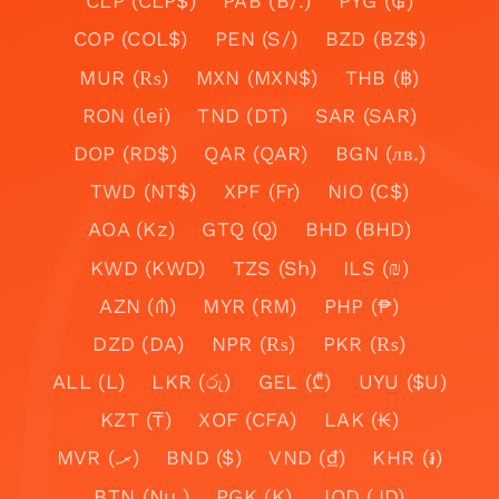
CLP (CLP$)
PAB (B/.)
PYG (₲)
COP (COL$)
PEN (S/)
BZD (BZ$)
MUR (₨)
MXN (MXN$)
THB (฿)
RON (lei)
TND (DT)
SAR (SAR)
DOP (RD$)
QAR (QAR)
BGN (лв.)
TWD (NT$)
XPF (Fr)
NIO (C$)
AOA (Kz)
GTQ (Q)
BHD (BHD)
KWD (KWD)
TZS (Sh)
ILS (₪)
AZN (₼)
MYR (RM)
PHP (₱)
DZD (DA)
NPR (₨)
PKR (₨)
ALL (L)
LKR (රු)
GEL (₾)
UYU ($U)
KZT (₸)
XOF (CFA)
LAK (₭)
MVR (.ރ)
BND ($)
VND (₫)
KHR (៛)
BTN (Nu.)
PGK (K)
JOD (JD)