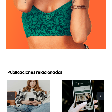
Publicaciones relacionadas
Estrategias
Mejores
innovadoras
prácticas
para
para usar
aumentar la
filtros de
visibilidad
realidad
de grupos
aumentada