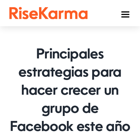
Skip
to
Toggl
content
Naviga
Instagram
TikTok
Principales
YouTube
estrategias para
Facebook
hacer crecer un
Twitter (𝕏)
Otros
grupo de
Carrito
Facebook este año
Español