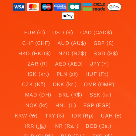
EUR (€)
USD ($)
CAD (CAD$)
CHF (CHF)
AUD (AU$)
GBP (£)
HKD (HKD$)
NZD (NZ$)
SGD (S$)
ZAR (R)
AED (AED)
JPY (¥)
ISK (kr.)
PLN (zł)
HUF (Ft)
CZK (Kč)
DKK (kr.)
OMR (OMR)
MAD (DH)
BRL (R$)
SEK (kr)
NOK (kr)
HNL (L)
EGP (EGP)
KRW (₩)
TRY (₺)
IDR (Rp)
UAH (₴)
IRR (﷼)
INR (Rs. )
BOB (Bs.)