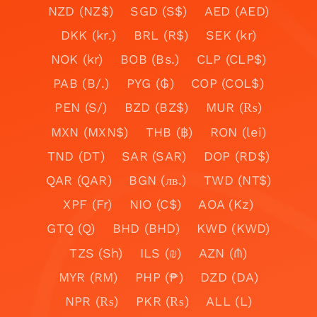
NZD (NZ$)
SGD (S$)
AED (AED)
DKK (kr.)
BRL (R$)
SEK (kr)
NOK (kr)
BOB (Bs.)
CLP (CLP$)
PAB (B/.)
PYG (₲)
COP (COL$)
PEN (S/)
BZD (BZ$)
MUR (₨)
MXN (MXN$)
THB (฿)
RON (lei)
TND (DT)
SAR (SAR)
DOP (RD$)
QAR (QAR)
BGN (лв.)
TWD (NT$)
XPF (Fr)
NIO (C$)
AOA (Kz)
GTQ (Q)
BHD (BHD)
KWD (KWD)
TZS (Sh)
ILS (₪)
AZN (₼)
MYR (RM)
PHP (₱)
DZD (DA)
NPR (₨)
PKR (₨)
ALL (L)