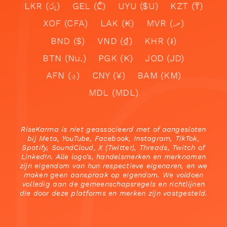
LKR (රු)
GEL (₾)
UYU ($U)
KZT (₸)
XOF (CFA)
LAK (₭)
MVR (.ރ)
BND ($)
VND (₫)
KHR (៛)
BTN (Nu.)
PGK (K)
JOD (JD)
AFN (؋)
CNY (¥)
BAM (KM)
MDL (MDL)
RiseKarma is niet geassocieerd met of aangesloten
bij Meta, YouTube, Facebook, Instagram, TikTok,
Spotify, SoundCloud, X (Twitter), Threads, Twitch of
LinkedIn. Alle logo’s, handelsmerken en merknamen
zijn eigendom van hun respectieve eigenaren, en we
maken geen aanspraak op eigendom. We voldoen
volledig aan de gemeenschapsregels en richtlijnen
die door deze platforms en merken zijn vastgesteld.