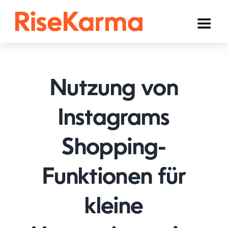
Skip
to
Toggl
content
Naviga
Instagram
TikTok
Nutzung von
Facebook
Instagrams
YouTube
Shopping-
Twitter (𝕏)
Anderen
Funktionen für
Winkelwagen
kleine
Nederlands