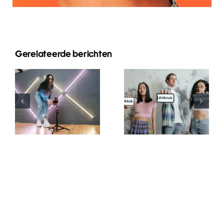
Gerelateerde berichten
Top 5
Methoden
zur
Die besten
Steigerung
TikTok-
der
Schriftgenerator
organischen
für kreative
Reichweite
Bildunterschrifte
auf
Facebook