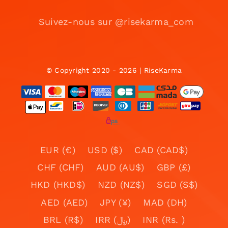
Suivez-nous sur @risekarma_com
© Copyright 2020 - 2026 | RiseKarma
EUR (€)
USD ($)
CAD (CAD$)
CHF (CHF)
AUD (AU$)
GBP (£)
HKD (HKD$)
NZD (NZ$)
SGD (S$)
AED (AED)
JPY (¥)
MAD (DH)
BRL (R$)
IRR (﷼)
INR (Rs. )