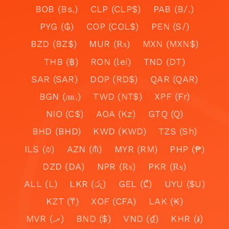
BOB (Bs.)
CLP (CLP$)
PAB (B/.)
PYG (₲)
COP (COL$)
PEN (S/)
BZD (BZ$)
MUR (₨)
MXN (MXN$)
THB (฿)
RON (lei)
TND (DT)
SAR (SAR)
DOP (RD$)
QAR (QAR)
BGN (лв.)
TWD (NT$)
XPF (Fr)
NIO (C$)
AOA (Kz)
GTQ (Q)
BHD (BHD)
KWD (KWD)
TZS (Sh)
ILS (₪)
AZN (₼)
MYR (RM)
PHP (₱)
DZD (DA)
NPR (₨)
PKR (₨)
ALL (L)
LKR (රු)
GEL (₾)
UYU ($U)
KZT (₸)
XOF (CFA)
LAK (₭)
MVR (.ރ)
BND ($)
VND (₫)
KHR (៛)