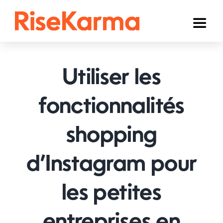
Skip
to
Toggl
content
Naviga
Instagram
Utiliser les
TikTok
YouTube
fonctionnalités
Facebook
shopping
Twitter (𝕏)
d’Instagram pour
Autres
les petites
Panier
Français