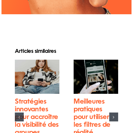
Articles similaires
Stratégies
Meilleures
innovantes
pratiques
pour accroître
pour utiliser
la visibilité des
les filtres de
groupes
réalité