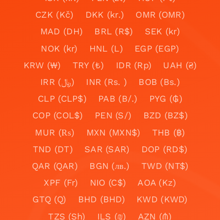
CZK (Kč)
DKK (kr.)
OMR (OMR)
MAD (DH)
BRL (R$)
SEK (kr)
NOK (kr)
HNL (L)
EGP (EGP)
KRW (₩)
TRY (₺)
IDR (Rp)
UAH (₴)
IRR (﷼)
INR (Rs. )
BOB (Bs.)
CLP (CLP$)
PAB (B/.)
PYG (₲)
COP (COL$)
PEN (S/)
BZD (BZ$)
MUR (₨)
MXN (MXN$)
THB (฿)
TND (DT)
SAR (SAR)
DOP (RD$)
QAR (QAR)
BGN (лв.)
TWD (NT$)
XPF (Fr)
NIO (C$)
AOA (Kz)
GTQ (Q)
BHD (BHD)
KWD (KWD)
TZS (Sh)
ILS (₪)
AZN (₼)