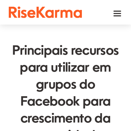
Skip
to
Toggl
content
Naviga
Instagram
TikTok
Principais recursos
Facebook
para utilizar em
YouTube
grupos do
Twitter (𝕏)
Outros
Facebook para
Carrinho
crescimento da
Português