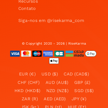
Recursos
Contato
Siga-nos em @risekarma_com
© Copyright 2020 - 2026 | RiseKarma
EUR (€)
USD ($)
CAD (CAD$)
CHF (CHF)
AUD (AU$)
GBP (£)
HKD (HKD$)
NZD (NZ$)
SGD (S$)
ZAR (R)
AED (AED)
JPY (¥)
ISK (kr.)
PLN (zł)
HUF (Ft)