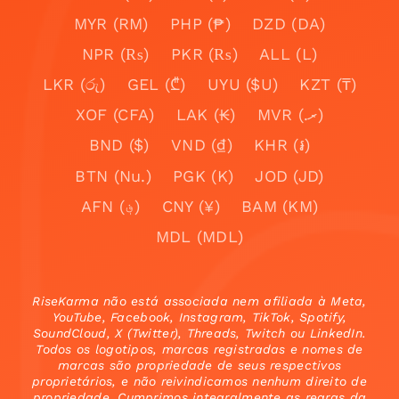
MYR (RM)
PHP (₱)
DZD (DA)
NPR (₨)
PKR (₨)
ALL (L)
LKR (රු)
GEL (₾)
UYU ($U)
KZT (₸)
XOF (CFA)
LAK (₭)
MVR (.ރ)
BND ($)
VND (₫)
KHR (៛)
BTN (Nu.)
PGK (K)
JOD (JD)
AFN (؋)
CNY (¥)
BAM (KM)
MDL (MDL)
RiseKarma não está associada nem afiliada à Meta,
YouTube, Facebook, Instagram, TikTok, Spotify,
SoundCloud, X (Twitter), Threads, Twitch ou LinkedIn.
Todos os logotipos, marcas registradas e nomes de
marcas são propriedade de seus respectivos
proprietários, e não reivindicamos nenhum direito de
propriedade. Cumprimos integralmente as regras da