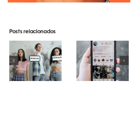
Posts relacionados
As 3
Melhores
principais
geradores
plataformas
de fontes do
para
TikTok para
agendar
legendas
publicações
criativas
em várias
redes sociais