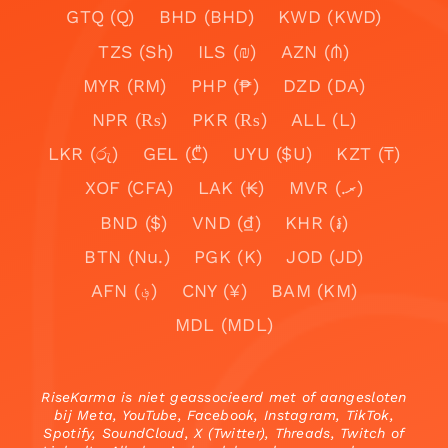
GTQ (Q)
BHD (BHD)
KWD (KWD)
TZS (Sh)
ILS (₪)
AZN (₼)
MYR (RM)
PHP (₱)
DZD (DA)
NPR (₨)
PKR (₨)
ALL (L)
LKR (රු)
GEL (₾)
UYU ($U)
KZT (₸)
XOF (CFA)
LAK (₭)
MVR (.ރ)
BND ($)
VND (₫)
KHR (៛)
BTN (Nu.)
PGK (K)
JOD (JD)
AFN (؋)
CNY (¥)
BAM (KM)
MDL (MDL)
RiseKarma is niet geassocieerd met of aangesloten
bij Meta, YouTube, Facebook, Instagram, TikTok,
Spotify, SoundCloud, X (Twitter), Threads, Twitch of