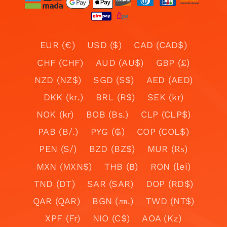
EUR (€)
USD ($)
CAD (CAD$)
CHF (CHF)
AUD (AU$)
GBP (£)
NZD (NZ$)
SGD (S$)
AED (AED)
DKK (kr.)
BRL (R$)
SEK (kr)
NOK (kr)
BOB (Bs.)
CLP (CLP$)
PAB (B/.)
PYG (₲)
COP (COL$)
PEN (S/)
BZD (BZ$)
MUR (₨)
MXN (MXN$)
THB (฿)
RON (lei)
TND (DT)
SAR (SAR)
DOP (RD$)
QAR (QAR)
BGN (лв.)
TWD (NT$)
XPF (Fr)
NIO (C$)
AOA (Kz)