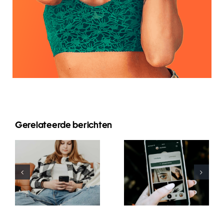
Innovative
Gerelateerde berichten
Beste
Strategien
Praktiken für
zur
die Nutzung
Steigerung
von
der
Augmented-
Sichtbarkeit
Reality-
von
Filtern in
Facebook-
sozialen