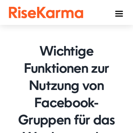
Skip
to
Toggl
content
Naviga
Instagram
TikTok
Wichtige
Facebook
Funktionen zur
YouTube
Nutzung von
Twitter (𝕏)
Anderen
Facebook-
Winkelwagen
Gruppen für das
Nederlands