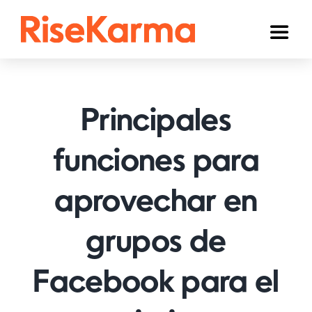
Skip
to
Toggl
content
Naviga
Instagram
TikTok
Principales
YouTube
funciones para
Facebook
aprovechar en
Twitter (𝕏)
Otros
grupos de
Carrito
Facebook para el
Español