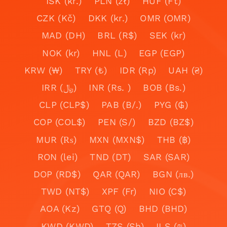
ISK (kr.)
PLN (zł)
HUF (Ft)
CZK (Kč)
DKK (kr.)
OMR (OMR)
MAD (DH)
BRL (R$)
SEK (kr)
NOK (kr)
HNL (L)
EGP (EGP)
KRW (₩)
TRY (₺)
IDR (Rp)
UAH (₴)
IRR (﷼)
INR (Rs. )
BOB (Bs.)
CLP (CLP$)
PAB (B/.)
PYG (₲)
COP (COL$)
PEN (S/)
BZD (BZ$)
MUR (₨)
MXN (MXN$)
THB (฿)
RON (lei)
TND (DT)
SAR (SAR)
DOP (RD$)
QAR (QAR)
BGN (лв.)
TWD (NT$)
XPF (Fr)
NIO (C$)
AOA (Kz)
GTQ (Q)
BHD (BHD)
KWD (KWD)
TZS (Sh)
ILS (₪)