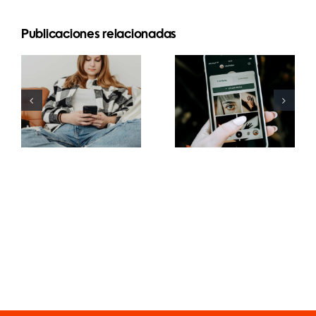
Publicaciones relacionadas
Estrategias
Mejores
innovadoras
prácticas
para
para usar
aumentar la
filtros de
visibilidad
realidad
de grupos
aumentada
de
en redes
Facebook
sociales
este año