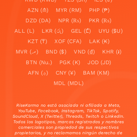
AZN (₼)
MYR (RM)
PHP (₱)
DZD (DA)
NPR (₨)
PKR (₨)
ALL (L)
LKR (රු)
GEL (₾)
UYU ($U)
KZT (₸)
XOF (CFA)
LAK (₭)
MVR (.ރ)
BND ($)
VND (₫)
KHR (៛)
BTN (Nu.)
PGK (K)
JOD (JD)
AFN (؋)
CNY (¥)
BAM (KM)
MDL (MDL)
RiseKarma no está asociada ni afiliada a Meta,
YouTube, Facebook, Instagram, TikTok, Spotify,
SoundCloud, X (Twitter), Threads, Twitch o LinkedIn.
Todos los logotipos, marcas registradas y nombres
comerciales son propiedad de sus respectivos
propietarios, y no reclamamos ningún derecho de