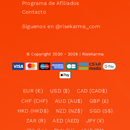
Programa de Afiliados
Contacto
Síguenos en @risekarma_com
© Copyright 2020 - 2026 | RiseKarma
EUR (€)
USD ($)
CAD (CAD$)
CHF (CHF)
AUD (AU$)
GBP (£)
HKD (HKD$)
NZD (NZ$)
SGD (S$)
ZAR (R)
AED (AED)
JPY (¥)