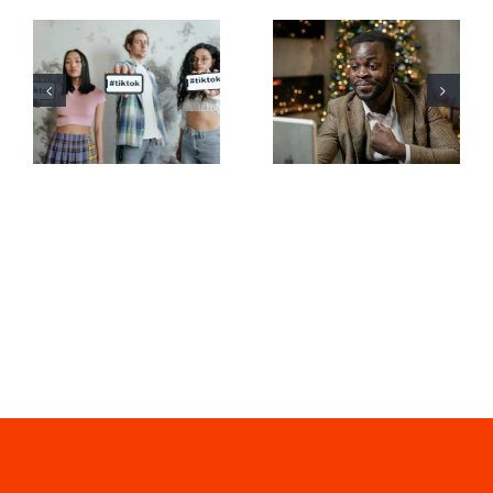
Mejores
Cómo
aplicaciones
ocultar
de edición
seguidores
de video
en LinkedIn
para crear
para
masterpieces
preservar la
en TikTok
privacidad