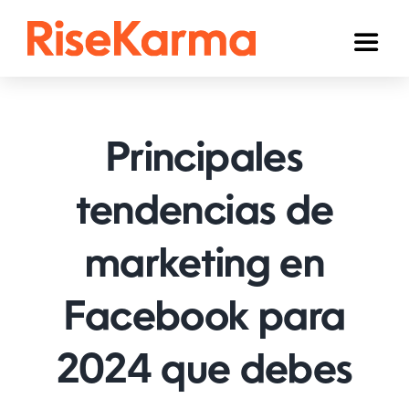
Skip
to
Toggl
content
Naviga
Instagram
TikTok
Principales
YouTube
tendencias de
Facebook
marketing en
Twitter (𝕏)
Otros
Facebook para
Carrito
2024 que debes
Español