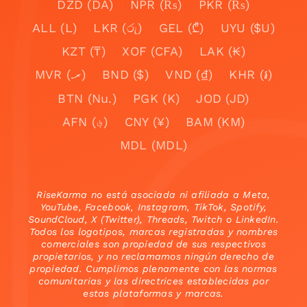
DZD (DA)
NPR (₨)
PKR (₨)
ALL (L)
LKR (රු)
GEL (₾)
UYU ($U)
KZT (₸)
XOF (CFA)
LAK (₭)
MVR (.ރ)
BND ($)
VND (₫)
KHR (៛)
BTN (Nu.)
PGK (K)
JOD (JD)
AFN (؋)
CNY (¥)
BAM (KM)
MDL (MDL)
RiseKarma no está asociada ni afiliada a Meta,
YouTube, Facebook, Instagram, TikTok, Spotify,
SoundCloud, X (Twitter), Threads, Twitch o LinkedIn.
Todos los logotipos, marcas registradas y nombres
comerciales son propiedad de sus respectivos
propietarios, y no reclamamos ningún derecho de
propiedad. Cumplimos plenamente con las normas
comunitarias y las directrices establecidas por
estas plataformas y marcas.