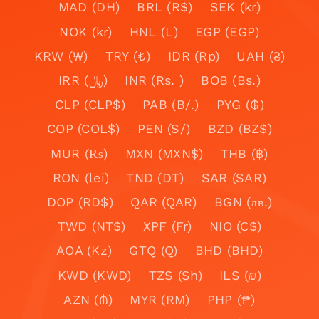
MAD (DH)
BRL (R$)
SEK (kr)
NOK (kr)
HNL (L)
EGP (EGP)
KRW (₩)
TRY (₺)
IDR (Rp)
UAH (₴)
IRR (﷼)
INR (Rs. )
BOB (Bs.)
CLP (CLP$)
PAB (B/.)
PYG (₲)
COP (COL$)
PEN (S/)
BZD (BZ$)
MUR (₨)
MXN (MXN$)
THB (฿)
RON (lei)
TND (DT)
SAR (SAR)
DOP (RD$)
QAR (QAR)
BGN (лв.)
TWD (NT$)
XPF (Fr)
NIO (C$)
AOA (Kz)
GTQ (Q)
BHD (BHD)
KWD (KWD)
TZS (Sh)
ILS (₪)
AZN (₼)
MYR (RM)
PHP (₱)