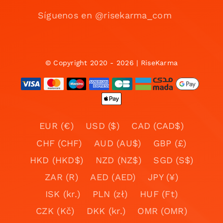
Síguenos en @risekarma_com
© Copyright 2020 - 2026 | RiseKarma
EUR (€)
USD ($)
CAD (CAD$)
CHF (CHF)
AUD (AU$)
GBP (£)
HKD (HKD$)
NZD (NZ$)
SGD (S$)
ZAR (R)
AED (AED)
JPY (¥)
ISK (kr.)
PLN (zł)
HUF (Ft)
CZK (Kč)
DKK (kr.)
OMR (OMR)