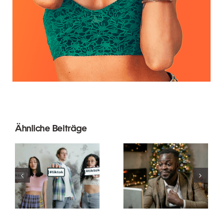
Ähnliche Beiträge
Wie man
Die besten
Follower auf
Video-
LinkedIn
Editing-
ausblendet,
Apps für
um die
TikTok-
Privatsphäre
Meisterwerke