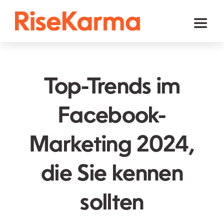
Skip
to
Toggl
content
Naviga
Instagram
TikTok
Top-Trends im
Facebook
Facebook-
Youtube
Marketing 2024,
Twitter (𝕏)
Andere
die Sie kennen
Warenkorb
sollten
Deutsch