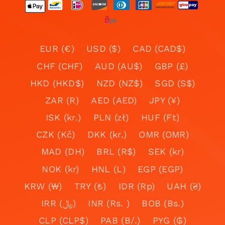
EUR (€)
USD ($)
CAD (CAD$)
CHF (CHF)
AUD (AU$)
GBP (£)
HKD (HKD$)
NZD (NZ$)
SGD (S$)
ZAR (R)
AED (AED)
JPY (¥)
ISK (kr.)
PLN (zł)
HUF (Ft)
CZK (Kč)
DKK (kr.)
OMR (OMR)
MAD (DH)
BRL (R$)
SEK (kr)
NOK (kr)
HNL (L)
EGP (EGP)
KRW (₩)
TRY (₺)
IDR (Rp)
UAH (₴)
IRR (﷼)
INR (Rs. )
BOB (Bs.)
CLP (CLP$)
PAB (B/.)
PYG (₲)