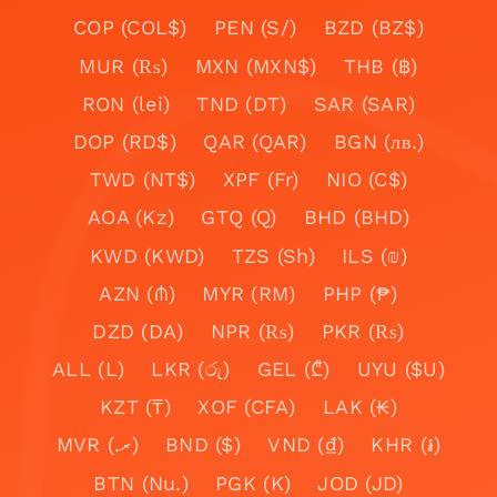
COP (COL$)
PEN (S/)
BZD (BZ$)
MUR (₨)
MXN (MXN$)
THB (฿)
RON (lei)
TND (DT)
SAR (SAR)
DOP (RD$)
QAR (QAR)
BGN (лв.)
TWD (NT$)
XPF (Fr)
NIO (C$)
AOA (Kz)
GTQ (Q)
BHD (BHD)
KWD (KWD)
TZS (Sh)
ILS (₪)
AZN (₼)
MYR (RM)
PHP (₱)
DZD (DA)
NPR (₨)
PKR (₨)
ALL (L)
LKR (රු)
GEL (₾)
UYU ($U)
KZT (₸)
XOF (CFA)
LAK (₭)
MVR (.ރ)
BND ($)
VND (₫)
KHR (៛)
BTN (Nu.)
PGK (K)
JOD (JD)