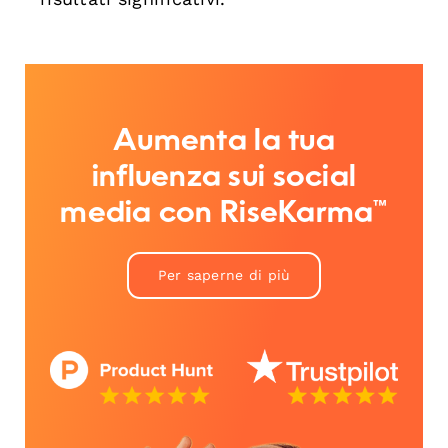
Aumenta la tua
influenza sui social
media con RiseKarma™
Per saperne di più