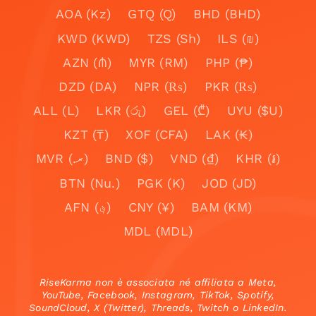
AOA (Kz)
GTQ (Q)
BHD (BHD)
KWD (KWD)
TZS (Sh)
ILS (₪)
AZN (₼)
MYR (RM)
PHP (₱)
DZD (DA)
NPR (₨)
PKR (₨)
ALL (L)
LKR (රු)
GEL (₾)
UYU ($U)
KZT (₸)
XOF (CFA)
LAK (₭)
MVR (.ރ)
BND ($)
VND (₫)
KHR (៛)
BTN (Nu.)
PGK (K)
JOD (JD)
AFN (؋)
CNY (¥)
BAM (KM)
MDL (MDL)
RiseKarma non è associata né affiliata a Meta,
YouTube, Facebook, Instagram, TikTok, Spotify,
SoundCloud, X (Twitter), Threads, Twitch o LinkedIn.