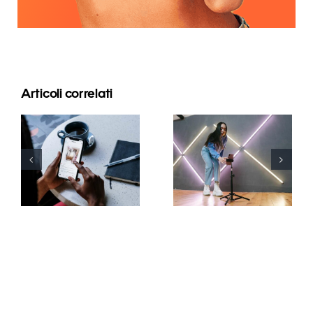
Articoli correlati
Top 5
Come unire
Metodi per
più account
Aumentare
Instagram in
la Visibilità
uno solo?
Organica su
Facebook