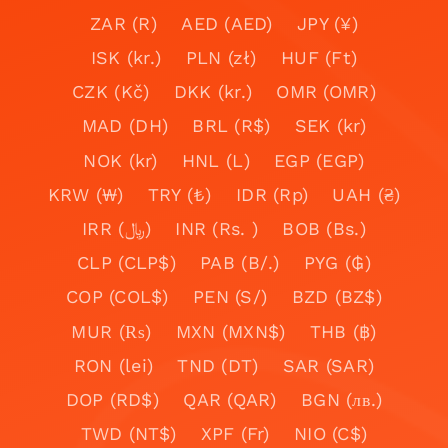
ZAR (R)
AED (AED)
JPY (¥)
ISK (kr.)
PLN (zł)
HUF (Ft)
CZK (Kč)
DKK (kr.)
OMR (OMR)
MAD (DH)
BRL (R$)
SEK (kr)
NOK (kr)
HNL (L)
EGP (EGP)
KRW (₩)
TRY (₺)
IDR (Rp)
UAH (₴)
IRR (﷼)
INR (Rs. )
BOB (Bs.)
CLP (CLP$)
PAB (B/.)
PYG (₲)
COP (COL$)
PEN (S/)
BZD (BZ$)
MUR (₨)
MXN (MXN$)
THB (฿)
RON (lei)
TND (DT)
SAR (SAR)
DOP (RD$)
QAR (QAR)
BGN (лв.)
TWD (NT$)
XPF (Fr)
NIO (C$)