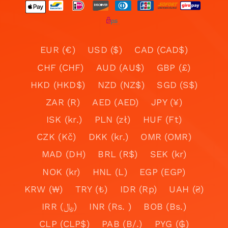
EUR (€)
USD ($)
CAD (CAD$)
CHF (CHF)
AUD (AU$)
GBP (£)
HKD (HKD$)
NZD (NZ$)
SGD (S$)
ZAR (R)
AED (AED)
JPY (¥)
ISK (kr.)
PLN (zł)
HUF (Ft)
CZK (Kč)
DKK (kr.)
OMR (OMR)
MAD (DH)
BRL (R$)
SEK (kr)
NOK (kr)
HNL (L)
EGP (EGP)
KRW (₩)
TRY (₺)
IDR (Rp)
UAH (₴)
IRR (﷼)
INR (Rs. )
BOB (Bs.)
CLP (CLP$)
PAB (B/.)
PYG (₲)