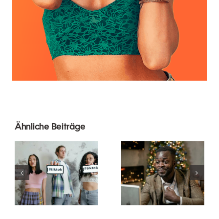
Ähnliche Beiträge
Wie man
Die besten
Follower auf
Video-
LinkedIn
Editing-
ausblendet,
Apps für
um die
TikTok-
Privatsphäre
Meisterwerke