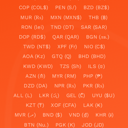
COP (COL$)
PEN (S/)
BZD (BZ$)
MUR (₨)
MXN (MXN$)
THB (฿)
RON (lei)
TND (DT)
SAR (SAR)
DOP (RD$)
QAR (QAR)
BGN (лв.)
TWD (NT$)
XPF (Fr)
NIO (C$)
AOA (Kz)
GTQ (Q)
BHD (BHD)
KWD (KWD)
TZS (Sh)
ILS (₪)
AZN (₼)
MYR (RM)
PHP (₱)
DZD (DA)
NPR (₨)
PKR (₨)
ALL (L)
LKR (රු)
GEL (₾)
UYU ($U)
KZT (₸)
XOF (CFA)
LAK (₭)
MVR (.ރ)
BND ($)
VND (₫)
KHR (៛)
BTN (Nu.)
PGK (K)
JOD (JD)