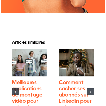
Articles similaires
Meilleures
Comment
applications
cacher ses
de montage
abonnés sur
vidéo pour
LinkedIn pour