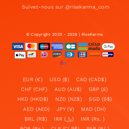
Suivez-nous sur @risekarma_com
© Copyright 2020 - 2026 | RiseKarma
EUR (€)
USD ($)
CAD (CAD$)
CHF (CHF)
AUD (AU$)
GBP (£)
HKD (HKD$)
NZD (NZ$)
SGD (S$)
AED (AED)
JPY (¥)
MAD (DH)
BRL (R$)
IRR (﷼)
INR (Rs. )
BOB (Bs.)
CLP (CLP$)
PAB (B/.)