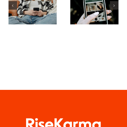
korzystania
zwiększania
z filtrów
widoczności
rzeczywistości
grup na
rozszerzonej
Facebooku
w mediach
w tym roku
społecznościowy