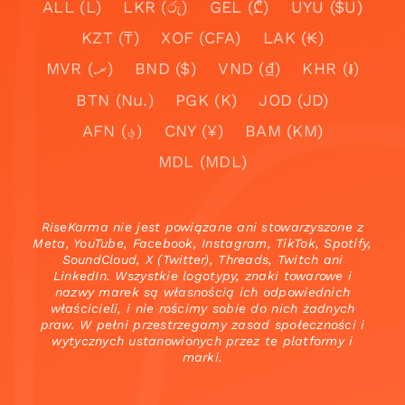
ALL (L)
LKR (රු)
GEL (₾)
UYU ($U)
KZT (₸)
XOF (CFA)
LAK (₭)
MVR (.ރ)
BND ($)
VND (₫)
KHR (៛)
BTN (Nu.)
PGK (K)
JOD (JD)
AFN (؋)
CNY (¥)
BAM (KM)
MDL (MDL)
RiseKarma nie jest powiązane ani stowarzyszone z
Meta, YouTube, Facebook, Instagram, TikTok, Spotify,
SoundCloud, X (Twitter), Threads, Twitch ani
LinkedIn. Wszystkie logotypy, znaki towarowe i
nazwy marek są własnością ich odpowiednich
właścicieli, i nie rościmy sobie do nich żadnych
praw. W pełni przestrzegamy zasad społeczności i
wytycznych ustanowionych przez te platformy i
marki.