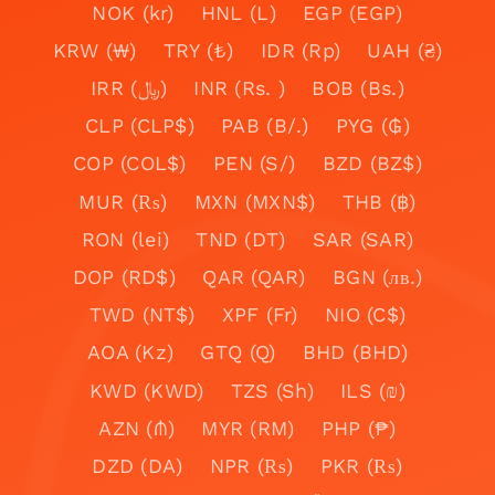
NOK (kr)
HNL (L)
EGP (EGP)
KRW (₩)
TRY (₺)
IDR (Rp)
UAH (₴)
IRR (﷼)
INR (Rs. )
BOB (Bs.)
CLP (CLP$)
PAB (B/.)
PYG (₲)
COP (COL$)
PEN (S/)
BZD (BZ$)
MUR (₨)
MXN (MXN$)
THB (฿)
RON (lei)
TND (DT)
SAR (SAR)
DOP (RD$)
QAR (QAR)
BGN (лв.)
TWD (NT$)
XPF (Fr)
NIO (C$)
AOA (Kz)
GTQ (Q)
BHD (BHD)
KWD (KWD)
TZS (Sh)
ILS (₪)
AZN (₼)
MYR (RM)
PHP (₱)
DZD (DA)
NPR (₨)
PKR (₨)