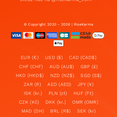
© Copyright 2020 - 2026 | RiseKarma
EUR (€)
USD ($)
CAD (CAD$)
CHF (CHF)
AUD (AU$)
GBP (£)
HKD (HKD$)
NZD (NZ$)
SGD (S$)
ZAR (R)
AED (AED)
JPY (¥)
ISK (kr.)
PLN (zł)
HUF (Ft)
CZK (Kč)
DKK (kr.)
OMR (OMR)
MAD (DH)
BRL (R$)
SEK (kr)